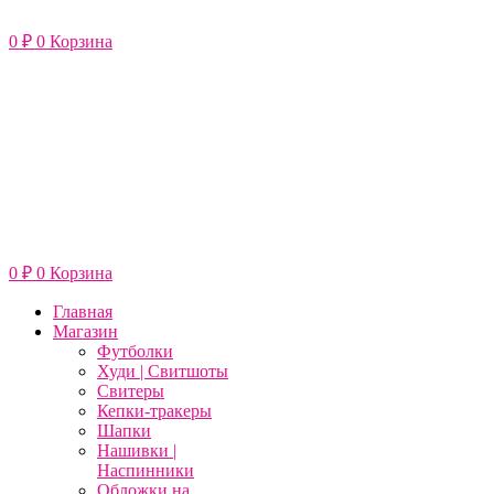
Перейти
к
0
₽
0
Корзина
содержимому
0
₽
0
Корзина
Главная
Магазин
Футболки
Худи | Свитшоты
Свитеры
Кепки-тракеры
Шапки
Нашивки |
Наспинники
Обложки на