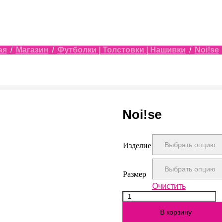
ая
/
Магазин
/
Футболки | Толстовки | Нашивки
/
Noi!se
Noi!se
Изделие
Размер
Очистить
Количество
Noi!se
В корзину