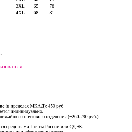
3XL
65
78
4XL
68
81
”
ризоваться
.
ве
(в пределах МКАД): 450 руб.
ется индивидуально.
лижайшего почтового отделения (~260-290 руб.).
тся средствами Почты России или СДЭК.
считана при оформлении заказа.