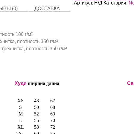
Артикул:
Н/Д
Категория:
No
ЫВЫ (0)
ДОСТАВКА
тность 180 г/м²
нитка, плотность 350 г/м²
трехнитка, плотность 350 г/м²
Худи
ширина
длина
Св
XS
48
67
S
50
68
M
52
69
L
55
70
XL
58
72
2XL
60
75