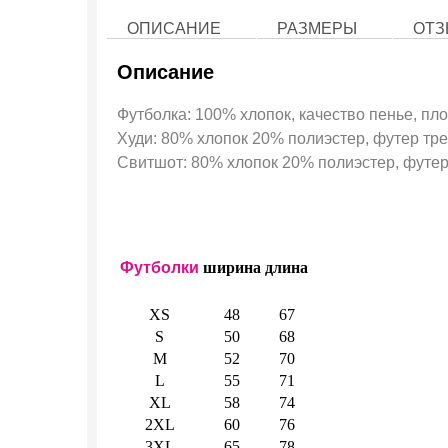
ОПИСАНИЕ
РАЗМЕРЫ
ОТЗ
Описание
Футболка: 100% хлопок, качество пенье, пло
Худи: 80% хлопок 20% полиэстер, футер трех
Свитшот: 80% хлопок 20% полиэстер, футер 
Футболки
ширина
длина
XS
48
67
S
50
68
M
52
70
L
55
71
XL
58
74
2XL
60
76
3XL
65
78