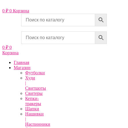
Перейти
к
0
₽
0
Корзина
содержимому
0
₽
0
Корзина
Главная
Магазин
Футболки
Худи
|
Свитшоты
Свитеры
Кепки-
тракеры
Шапки
Нашивки
|
Наспинники