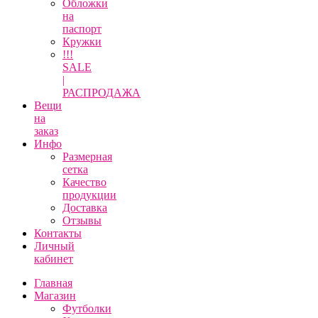
Обложки
на
паспорт
Кружки
!!!
SALE
|
РАСПРОДАЖА
Вещи
на
заказ
Инфо
Размерная
сетка
Качество
продукции
Доставка
Отзывы
Контакты
Личный
кабинет
Главная
Магазин
Футболки