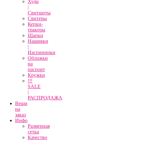
Худи
|
Свитшоты
Свитеры
Кепки-
тракеры
Шапки
Нашивки
|
Наспинники
Обложки
на
паспорт
Кружки
!!!
SALE
|
РАСПРОДАЖА
Вещи
на
заказ
Инфо
Размерная
сетка
Качество