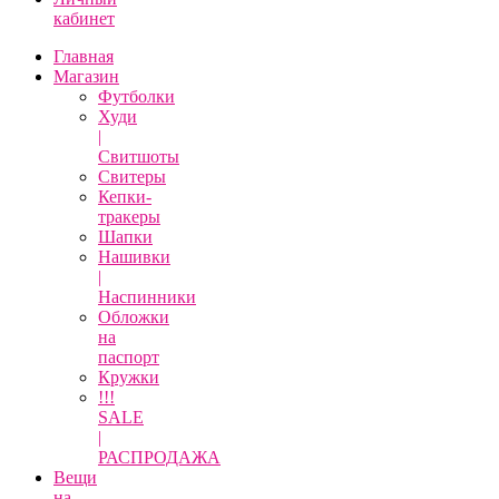
кабинет
Главная
Магазин
Футболки
Худи
|
Свитшоты
Свитеры
Кепки-
тракеры
Шапки
Нашивки
|
Наспинники
Обложки
на
паспорт
Кружки
!!!
SALE
|
РАСПРОДАЖА
Вещи
на