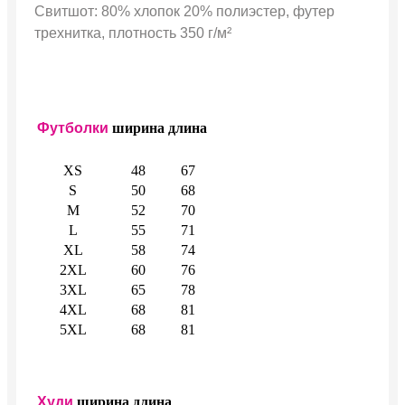
Свитшот: 80% хлопок 20% полиэстер, футер
трехнитка, плотность 350 г/м²
Футболки
ширина
длина
XS
48
67
S
50
68
M
52
70
L
55
71
XL
58
74
2XL
60
76
3XL
65
78
4XL
68
81
5XL
68
81
Худи
ширина
длина