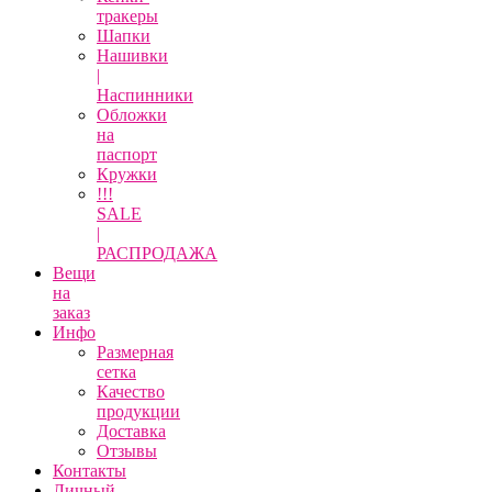
тракеры
Шапки
Нашивки
|
Наспинники
Обложки
на
паспорт
Кружки
!!!
SALE
|
РАСПРОДАЖА
Вещи
на
заказ
Инфо
Размерная
сетка
Качество
продукции
Доставка
Отзывы
Контакты
Личный