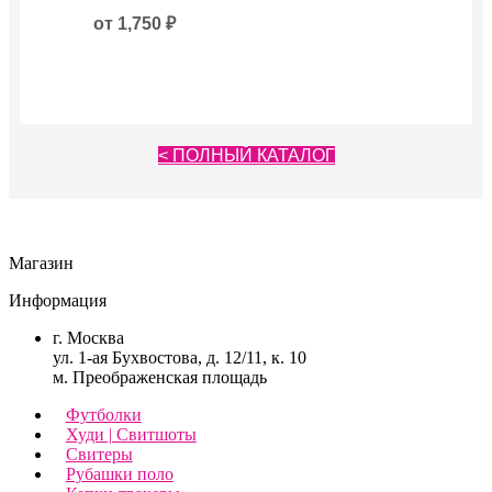
имеет
несколько
от
1,750
₽
вариаций.
Опции
можно
выбрать
на
странице
< ПОЛНЫЙ КАТАЛОГ
товара.
Магазин
Информация
г. Москва
ул. 1-ая Бухвостова, д. 12/11, к. 10
м. Преображенская площадь
Футболки
Худи | Свитшоты
Свитеры
Рубашки поло