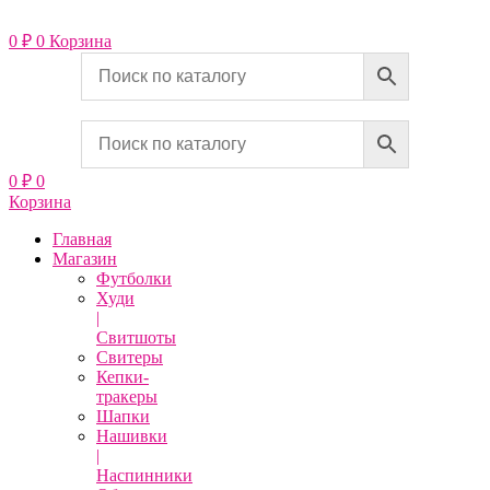
Перейти
к
0
₽
0
Корзина
содержимому
0
₽
0
Корзина
Главная
Магазин
Футболки
Худи
|
Свитшоты
Свитеры
Кепки-
тракеры
Шапки
Нашивки
|
Наспинники