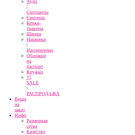
Худи
|
Свитшоты
Свитеры
Кепки-
тракеры
Шапки
Нашивки
|
Наспинники
Обложки
на
паспорт
Кружки
!!!
SALE
|
РАСПРОДАЖА
Вещи
на
заказ
Инфо
Размерная
сетка
Качество