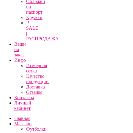
Обложки
на
паспорт
Кружки
!!!
SALE
|
РАСПРОДАЖА
Вещи
на
заказ
Инфо
Размерная
сетка
Качество
продукции
Доставка
Отзывы
Контакты
Личный
кабинет
Главная
Магазин
Футболки