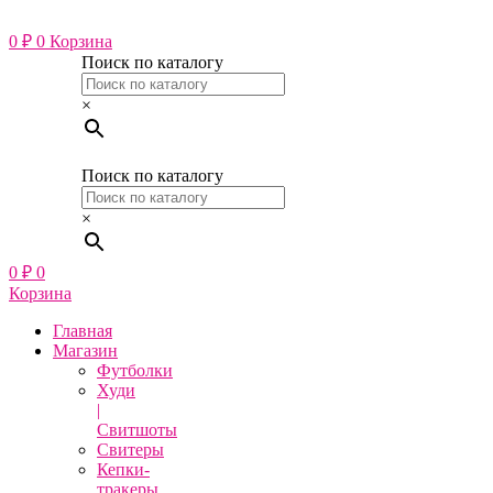
Перейти
к
0
₽
0
Корзина
содержимому
Поиск по каталогу
×
Поиск по каталогу
×
0
₽
0
Корзина
Главная
Магазин
Футболки
Худи
|
Свитшоты
Свитеры
Кепки-
тракеры