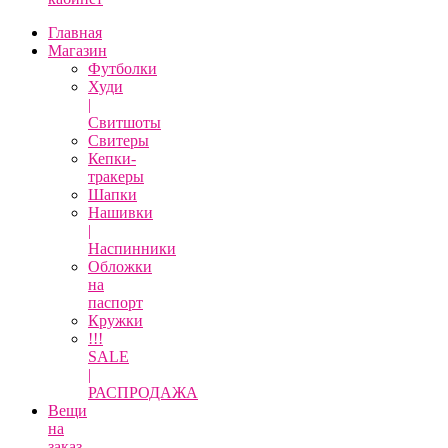
Главная
Магазин
Футболки
Худи
|
Свитшоты
Свитеры
Кепки-
тракеры
Шапки
Нашивки
|
Наспинники
Обложки
на
паспорт
Кружки
!!!
SALE
|
РАСПРОДАЖА
Вещи
на
заказ