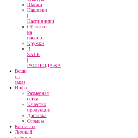
Шапки
Нашивки
|
Наспинники
Обложки
на
паспорт
Кружки
!!!
SALE
|
РАСПРОДАЖА
Вещи
на
заказ
Инфо
Размерная
сетка
Качество
продукции
Доставка
Отзывы
Контакты
Личный
кабинет