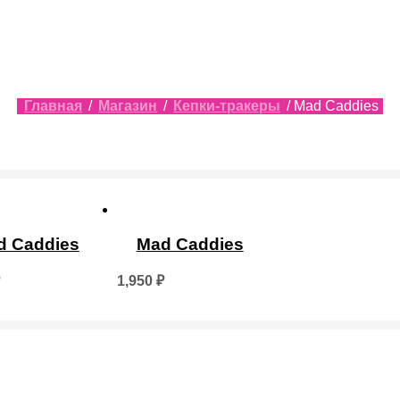
Главная
/
Магазин
/
Кепки-тракеры
/ Mad Caddies
d Caddies
Mad Caddies
1,950
₽