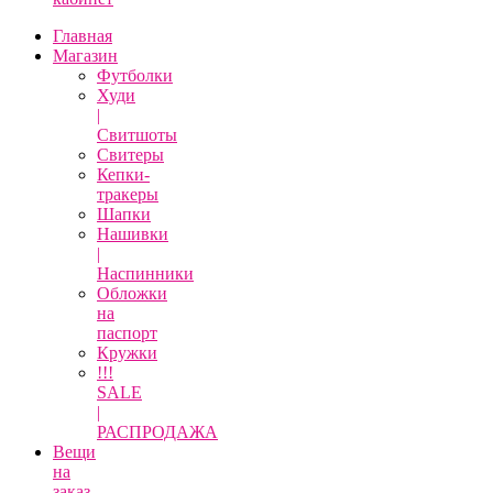
Главная
Магазин
Футболки
Худи
|
Свитшоты
Свитеры
Кепки-
тракеры
Шапки
Нашивки
|
Наспинники
Обложки
на
паспорт
Кружки
!!!
SALE
|
РАСПРОДАЖА
Вещи
на
заказ