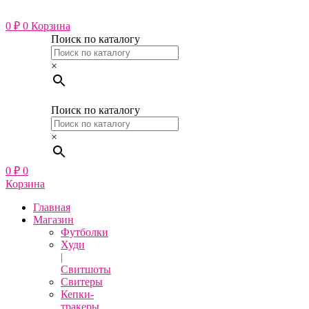
Перейти
к
0
₽
0
Корзина
содержимому
Поиск по каталогу
×
Поиск по каталогу
×
0
₽
0
Корзина
Главная
Магазин
Футболки
Худи
|
Свитшоты
Свитеры
Кепки-
тракеры