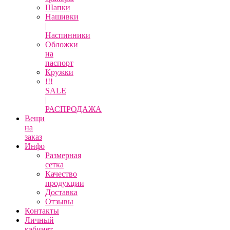
Шапки
Нашивки
|
Наспинники
Обложки
на
паспорт
Кружки
!!!
SALE
|
РАСПРОДАЖА
Вещи
на
заказ
Инфо
Размерная
сетка
Качество
продукции
Доставка
Отзывы
Контакты
Личный
кабинет