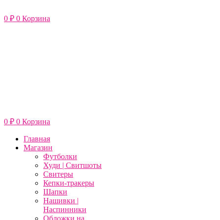
Перейти
к
0
₽
0
Корзина
содержимому
0
₽
0
Корзина
Главная
Магазин
Футболки
Худи | Свитшоты
Свитеры
Кепки-тракеры
Шапки
Нашивки |
Наспинники
Обложки на