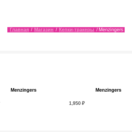
Главная
/
Магазин
/
Кепки-тракеры
/ Menzingers
Menzingers
Menzingers
1,950
₽