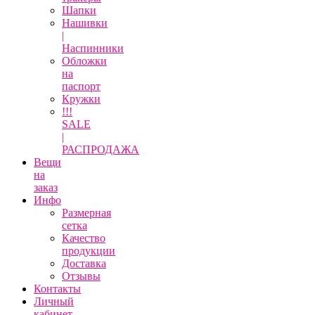
Шапки
Нашивки
|
Наспинники
Обложки
на
паспорт
Кружки
!!!
SALE
|
РАСПРОДАЖА
Вещи
на
заказ
Инфо
Размерная
сетка
Качество
продукции
Доставка
Отзывы
Контакты
Личный
кабинет