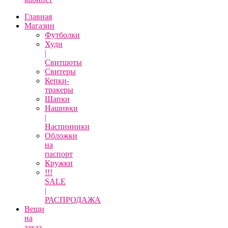
Главная
Магазин
Футболки
Худи
|
Свитшоты
Свитеры
Кепки-
тракеры
Шапки
Нашивки
|
Наспинники
Обложки
на
паспорт
Кружки
!!!
SALE
|
РАСПРОДАЖА
Вещи
на
заказ