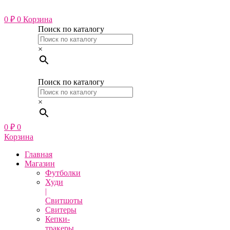
Перейти
к
0
₽
0
Корзина
содержимому
Поиск по каталогу
×
Поиск по каталогу
×
0
₽
0
Корзина
Главная
Магазин
Футболки
Худи
|
Свитшоты
Свитеры
Кепки-
тракеры