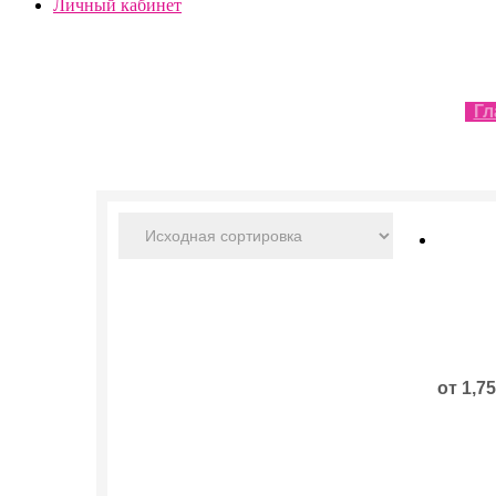
Личный кабинет
Гл
Этот
товар
имеет
нескол
от
1,7
вариац
Опции
можно
выбрат
на