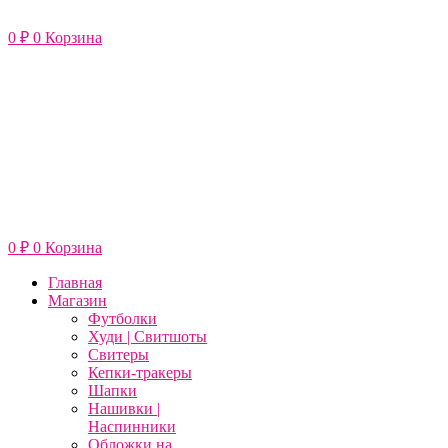
Перейти
к
0
₽
0
Корзина
содержимому
0
₽
0
Корзина
Главная
Магазин
Футболки
Худи | Свитшоты
Свитеры
Кепки-тракеры
Шапки
Нашивки |
Наспинники
Обложки на