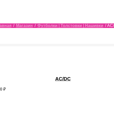
авная
/
Магазин
/
Футболки | Толстовки | Нашивки
/ AC
AC/DC
ько
50
₽
ий.
ь