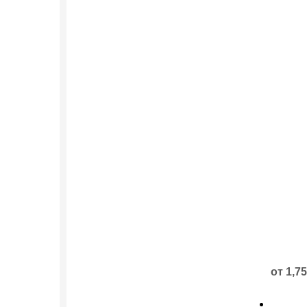
Этот
товар
имеет
нескол
от
1,7
вариац
Опции
можно