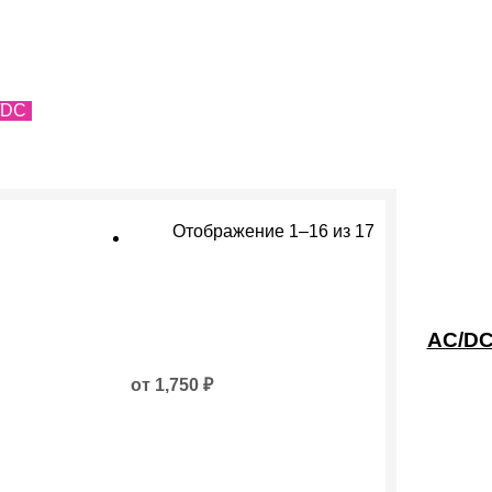
/DC
Отображение 1–16 из 17
Этот
товар
AC/D
имеет
несколько
от
1,750
₽
вариаций.
Опции
можно
выбрать
на