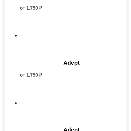
несколько
от
1,750
₽
вариаций.
Опции
можно
выбрать
на
странице
товара.
Этот
товар
Adept
имеет
несколько
от
1,750
₽
вариаций.
Опции
можно
выбрать
на
странице
товара.
Этот
товар
Adept