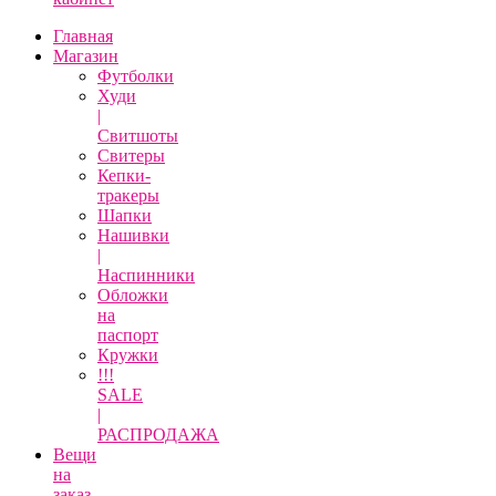
Главная
Магазин
Футболки
Худи
|
Свитшоты
Свитеры
Кепки-
тракеры
Шапки
Нашивки
|
Наспинники
Обложки
на
паспорт
Кружки
!!!
SALE
|
РАСПРОДАЖА
Вещи
на
заказ