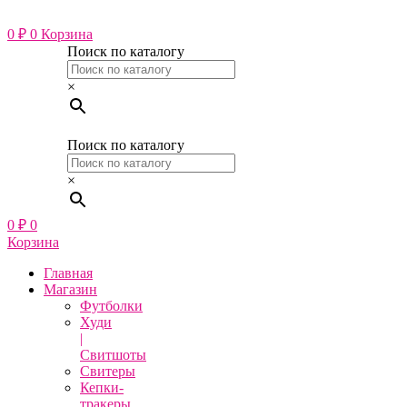
Перейти
к
0
₽
0
Корзина
содержимому
Поиск по каталогу
×
Поиск по каталогу
×
0
₽
0
Корзина
Главная
Магазин
Футболки
Худи
|
Свитшоты
Свитеры
Кепки-
тракеры