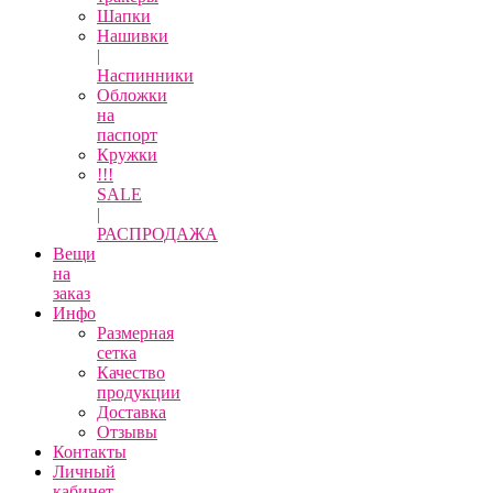
Шапки
Нашивки
|
Наспинники
Обложки
на
паспорт
Кружки
!!!
SALE
|
РАСПРОДАЖА
Вещи
на
заказ
Инфо
Размерная
сетка
Качество
продукции
Доставка
Отзывы
Контакты
Личный
кабинет