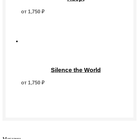
имеет
несколько
от
1,750
₽
вариаций.
Опции
можно
выбрать
на
странице
товара.
Этот
товар
Silence the World
имеет
несколько
от
1,750
₽
вариаций.
Опции
можно
выбрать
на
странице
товара.
Магазин