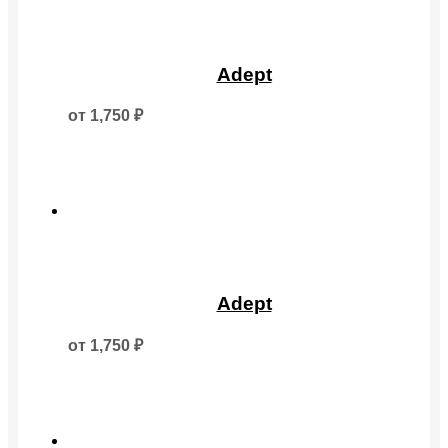
Этот
товар
Adept
имеет
несколько
от
1,750
₽
вариаций.
Опции
можно
выбрать
на
странице
товара.
Этот
товар
Adept
имеет
несколько
от
1,750
₽
вариаций.
Опции
можно
выбрать
на
странице