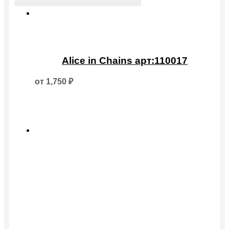
Этот
товар
Alice in Chains арт:110017
имеет
несколько
от
1,750
₽
вариаций.
Опции
можно
выбрать
на
странице
товара.