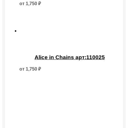
несколько
от
1,750
₽
вариаций.
Опции
можно
выбрать
на
странице
товара.
Этот
товар
Alice in Chains арт:110025
имеет
несколько
от
1,750
₽
вариаций.
Опции
можно
выбрать
на
странице
товара.