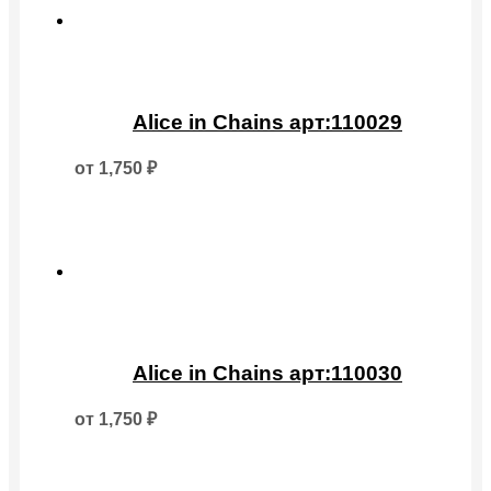
на
странице
товара.
Этот
товар
Alice in Chains арт:110029
имеет
несколько
от
1,750
₽
вариаций.
Опции
можно
выбрать
на
странице
товара.
Этот
товар
Alice in Chains арт:110030
имеет
несколько
от
1,750
₽
вариаций.
Опции
можно
выбрать