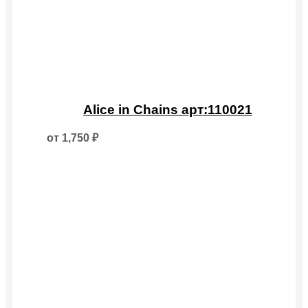
Этот
товар
Alice in Chains арт:110021
имеет
несколько
от
1,750
₽
вариаций.
Опции
можно
выбрать
на
странице
товара.