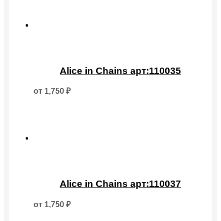
можно
выбрать
на
странице
товара.
Этот
товар
Alice in Chains арт:110035
имеет
несколько
от
1,750
₽
вариаций.
Опции
можно
выбрать
на
странице
товара.
Этот
товар
Alice in Chains арт:110037
имеет
несколько
от
1,750
₽
вариаций.
Опции