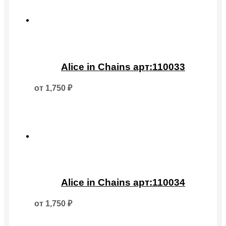
выбрать
на
странице
товара.
Этот
товар
Alice in Chains арт:110033
имеет
несколько
от
1,750
₽
вариаций.
Опции
можно
выбрать
на
странице
товара.
Этот
товар
Alice in Chains арт:110034
имеет
несколько
от
1,750
₽
вариаций.
Опции