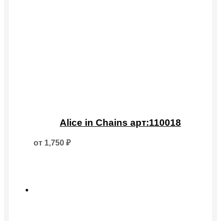
Этот
товар
Alice in Chains арт:110018
имеет
несколько
от
1,750
₽
вариаций.
Опции
можно
выбрать
на
странице
товара.