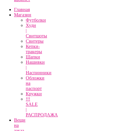
Главная
Магазин
Футболки
Худи
|
Свитшоты
Свитеры
Кепки-
тракеры
Шапки
Нашивки
|
Наспинники
Обложки
на
паспорт
Кружки
!!!
SALE
|
РАСПРОДАЖА
Вещи
на
заказ