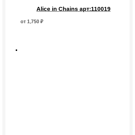
Этот
товар
Alice in Chains арт:110019
имеет
несколько
от
1,750
₽
вариаций.
Опции
можно
выбрать
на
странице
товара.