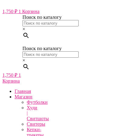
Перейти
к
1,750
₽
1
Корзина
содержимому
Поиск по каталогу
×
Поиск по каталогу
×
1,750
₽
1
Корзина
Главная
Магазин
Футболки
Худи
|
Свитшоты
Свитеры
Кепки-
тракеры