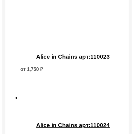
Этот
товар
Alice in Chains арт:110023
имеет
несколько
от
1,750
₽
вариаций.
Опции
можно
выбрать
на
странице
товара.
Этот
товар
Alice in Chains арт:110024
имеет