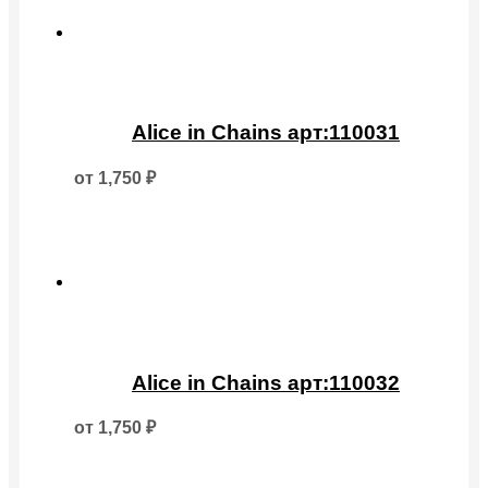
на
странице
товара.
Этот
товар
Alice in Chains арт:110031
имеет
несколько
от
1,750
₽
вариаций.
Опции
можно
выбрать
на
странице
товара.
Этот
товар
Alice in Chains арт:110032
имеет
несколько
от
1,750
₽
вариаций.
Опции
можно