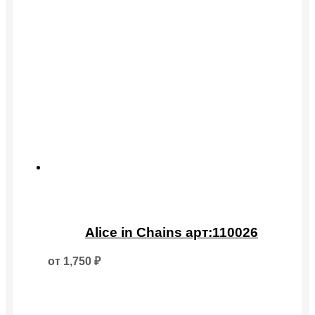
Этот
товар
Alice in Chains арт:110026
имеет
несколько
от
1,750
₽
вариаций.
Опции
можно
выбрать