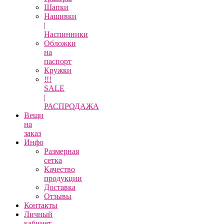
Шапки
Нашивки
|
Наспинники
Обложки
на
паспорт
Кружки
!!!
SALE
|
РАСПРОДАЖА
Вещи
на
заказ
Инфо
Размерная
сетка
Качество
продукции
Доставка
Отзывы
Контакты
Личный
кабинет