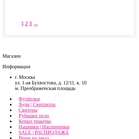
можно
выбрать
на
странице
1
2
3
→
товара.
Магазин
Информация
г. Москва
ул. 1-ая Бухвостова, д. 12/11, к. 10
м. Преображенская площадь
Футболки
Худи | Свитшоты
Свитеры
Рубашки поло
Кепки-тракеры
Нашивки | Наспинники
SALE | РАСПРОДАЖА
Вещи на заказ