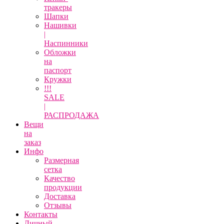
тракеры
Шапки
Нашивки
|
Наспинники
Обложки
на
паспорт
Кружки
!!!
SALE
|
РАСПРОДАЖА
Вещи
на
заказ
Инфо
Размерная
сетка
Качество
продукции
Доставка
Отзывы
Контакты
Личный