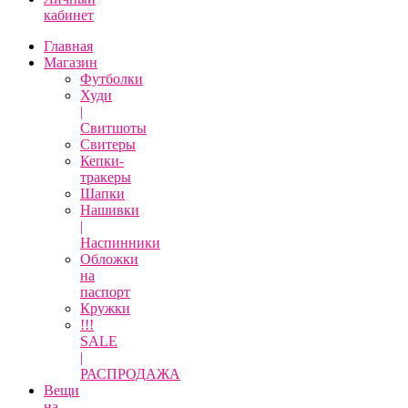
кабинет
Главная
Магазин
Футболки
Худи
|
Свитшоты
Свитеры
Кепки-
тракеры
Шапки
Нашивки
|
Наспинники
Обложки
на
паспорт
Кружки
!!!
SALE
|
РАСПРОДАЖА
Вещи
на