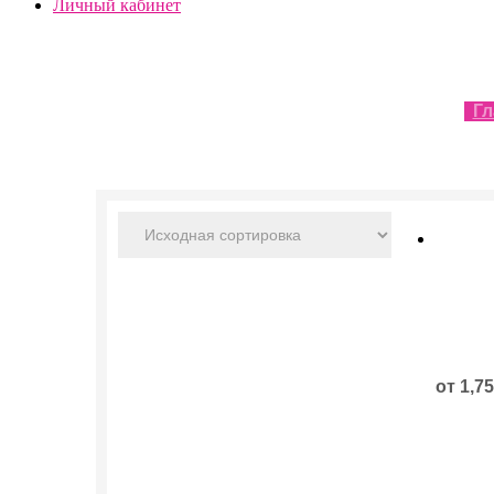
Личный кабинет
Гл
Этот
товар
имеет
нескол
от
1,7
вариац
Опции
можно
выбрат
на