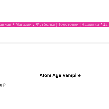
авная
/
Магазин
/
Футболки | Толстовки | Нашивки
/ Bal
Atom Age Vampire
ько
50
₽
ий.
ь