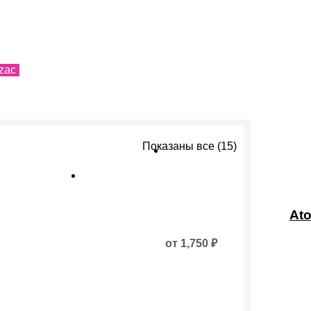
zac
Показаны все (15)
Этот
товар
Ato
имеет
несколько
от
1,750
₽
вариаций.
Опции
можно
выбрать
на