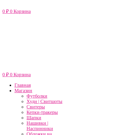
Перейти
к
0
₽
0
Корзина
содержимому
0
₽
0
Корзина
Главная
Магазин
Футболки
Худи | Свитшоты
Свитеры
Кепки-тракеры
Шапки
Нашивки |
Наспинники
Обложки на