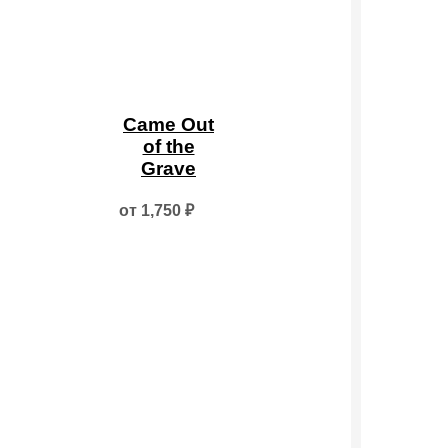
на
странице
товара.
Этот
товар
Came Out
имеет
of the
несколько
Grave
вариаций.
Опции
от
1,750
₽
можно
выбрать
на
странице
товара.