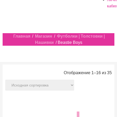
каби
Главная
/
Магазин
/
Футболки | Толстовки |
Нашивки
/ Beastie Boys
Отображение 1–16 из 35