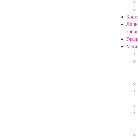
Конт
Личн
каби
Глав
Мага