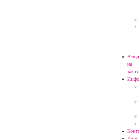
Вещ
на
заказ
Инф
Конт
Личн