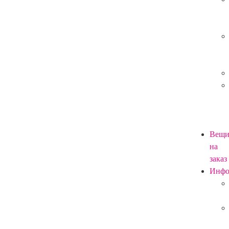
Вещ
на
заказ
Инф