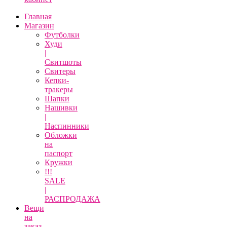
Главная
Магазин
Футболки
Худи
|
Свитшоты
Свитеры
Кепки-
тракеры
Шапки
Нашивки
|
Наспинники
Обложки
на
паспорт
Кружки
!!!
SALE
|
РАСПРОДАЖА
Вещи
на
заказ