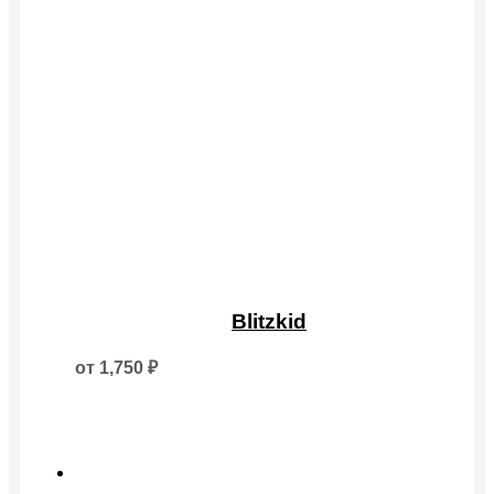
Этот
товар
Blitzkid
имеет
несколько
от
1,750
₽
вариаций.
Опции
можно
выбрать
на
странице