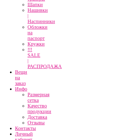
Шапки
Нашивки
|
Наспинники
Обложки
на
паспорт
Кружки
!!!
SALE
|
РАСПРОДАЖА
Вещи
на
заказ
Инфо
Размерная
сетка
Качество
продукции
Доставка
Отзывы
Контакты
Личный
кабинет