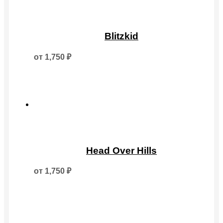
товара.
Этот
товар
Blitzkid
имеет
несколько
от
1,750
₽
вариаций.
Опции
можно
выбрать
на
странице
товара.
Этот
товар
Head Over Hills
имеет
несколько
от
1,750
₽
вариаций.
Опции
можно
выбрать
на
странице