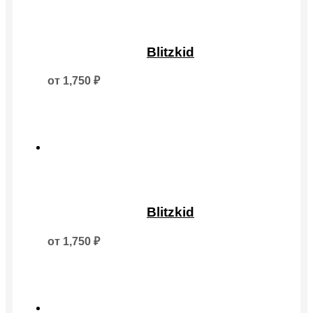
Этот
товар
Blitzkid
имеет
несколько
от
1,750
₽
вариаций.
Опции
можно
выбрать
на
странице
товара.
Этот
товар
Blitzkid
имеет
несколько
от
1,750
₽
вариаций.
Опции
можно
выбрать
на
странице