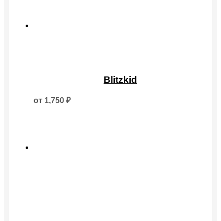
можно
выбрать
на
странице
товара.
Этот
товар
Blitzkid
имеет
несколько
от
1,750
₽
вариаций.
Опции
можно
выбрать
на
странице
товара.