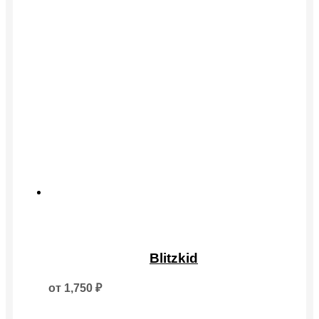
Этот
товар
Blitzkid
имеет
несколько
от
1,750
₽
вариаций.
Опции