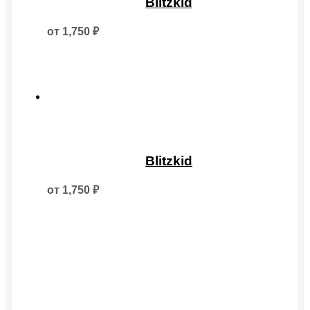
Blitzkid
имеет
несколько
от
1,750
₽
вариаций.
Опции
можно
выбрать
на
странице
товара.
Этот
товар
Blitzkid
имеет
несколько
от
1,750
₽
вариаций.
Опции
можно
выбрать
на
странице
товара.