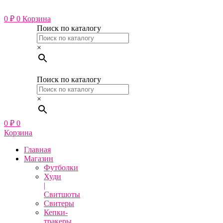
Перейти
к
0
₽
0
Корзина
содержимому
Поиск по каталогу
×
Поиск по каталогу
×
0
₽
0
Корзина
Главная
Магазин
Футболки
Худи
|
Свитшоты
Свитеры
Кепки-
тракеры