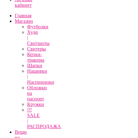
кабинет
Главная
Магазин
Футболки
Худи
|
Свитшоты
Свитеры
Кепки-
тракеры
Шапки
Нашивки
|
Наспинники
Обложки
на
паспорт
Кружки
!!!
SALE
|
РАСПРОДАЖА
Вещи
на