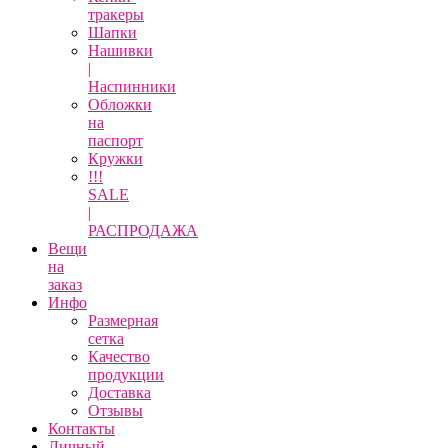
тракеры
Шапки
Нашивки
|
Наспинники
Обложки
на
паспорт
Кружки
!!!
SALE
|
РАСПРОДАЖА
Вещи
на
заказ
Инфо
Размерная
сетка
Качество
продукции
Доставка
Отзывы
Контакты
Личный