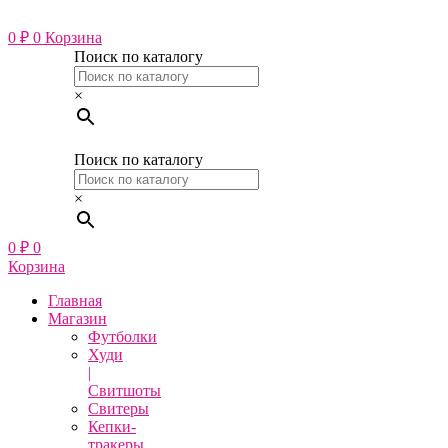
Перейти
к
0
₽
0
Корзина
содержимому
Поиск по каталогу
×
Поиск по каталогу
×
0
₽
0
Корзина
Главная
Магазин
Футболки
Худи
|
Свитшоты
Свитеры
Кепки-
тракеры