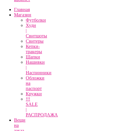
Главная
Магазин
Футболки
Худи
|
Свитшоты
Свитеры
Кепки-
тракеры
Шапки
Нашивки
|
Наспинники
Обложки
на
паспорт
Кружки
!!!
SALE
|
РАСПРОДАЖА
Вещи
на
заказ