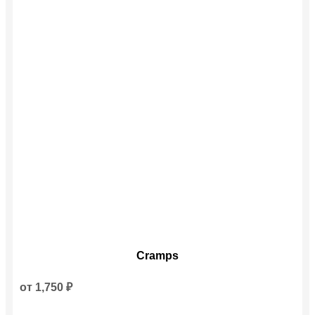
Этот
Cramps
товар
имеет
несколько
от
1,750
₽
вариаций.
Опции