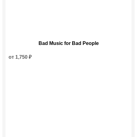
Этот
Bad Music for Bad People
товар
имеет
несколько
от
1,750
₽
вариаций.
Опции
можно
выбрать
на
странице
товара.