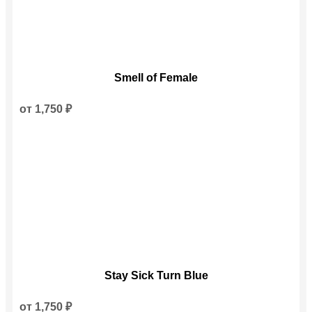
Этот
Smell of Female
товар
имеет
несколько
от
1,750
₽
вариаций.
Опции
можно
выбрать
на
странице
товара.
Этот
Stay Sick Turn Blue
товар
имеет
несколько
от
1,750
₽