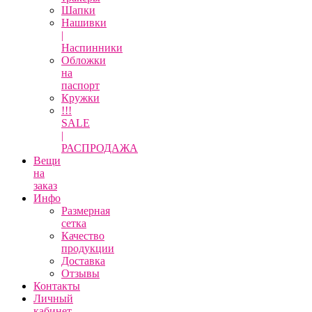
Шапки
Нашивки
|
Наспинники
Обложки
на
паспорт
Кружки
!!!
SALE
|
РАСПРОДАЖА
Вещи
на
заказ
Инфо
Размерная
сетка
Качество
продукции
Доставка
Отзывы
Контакты
Личный
кабинет