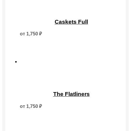
Этот
товар
Caskets Full
имеет
несколько
от
1,750
₽
вариаций.
Опции
можно
выбрать
на
странице
товара.
Этот
товар
The Flatliners
имеет
несколько
от
1,750
₽
вариаций.
Опции
можно
выбрать
на