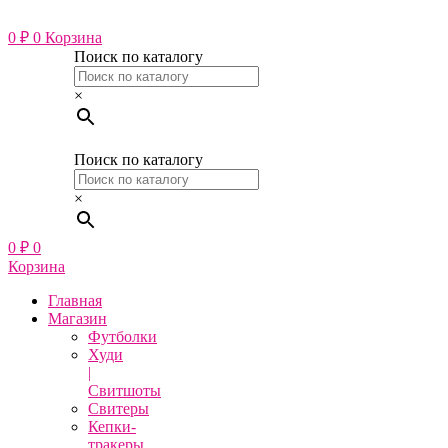
Перейти
к
0
₽
0
Корзина
содержимому
Поиск по каталогу
×
Поиск по каталогу
×
0
₽
0
Корзина
Главная
Магазин
Футболки
Худи
|
Свитшоты
Свитеры
Кепки-
тракеры