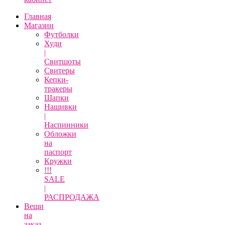
Главная
Магазин
Футболки
Худи
|
Свитшоты
Свитеры
Кепки-
тракеры
Шапки
Нашивки
|
Наспинники
Обложки
на
паспорт
Кружки
!!!
SALE
|
РАСПРОДАЖА
Вещи
на
заказ