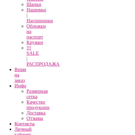
Шапки
Нашивки
|
Наспинники
Обложки
на
паспорт
Кружки
!!!
SALE
|
РАСПРОДАЖА
Вещи
на
заказ
Инфо
Размерная
сетка
Качество
продукции
Доставка
Отзывы
Контакты
Личный
кабинет