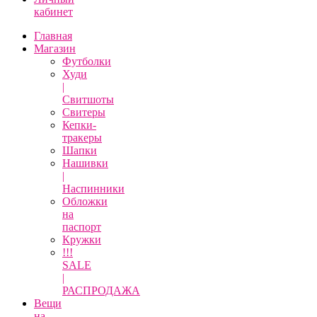
кабинет
Главная
Магазин
Футболки
Худи
|
Свитшоты
Свитеры
Кепки-
тракеры
Шапки
Нашивки
|
Наспинники
Обложки
на
паспорт
Кружки
!!!
SALE
|
РАСПРОДАЖА
Вещи
на