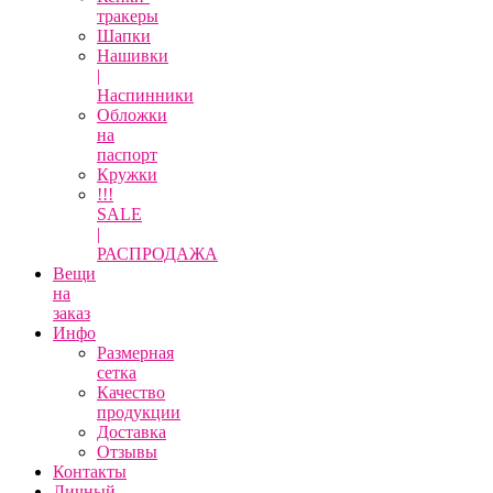
тракеры
Шапки
Нашивки
|
Наспинники
Обложки
на
паспорт
Кружки
!!!
SALE
|
РАСПРОДАЖА
Вещи
на
заказ
Инфо
Размерная
сетка
Качество
продукции
Доставка
Отзывы
Контакты
Личный