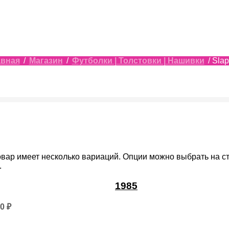
авная
/
Магазин
/
Футболки | Толстовки | Нашивки
/ Slap
овар имеет несколько вариаций. Опции можно выбрать на с
.
1985
50
₽