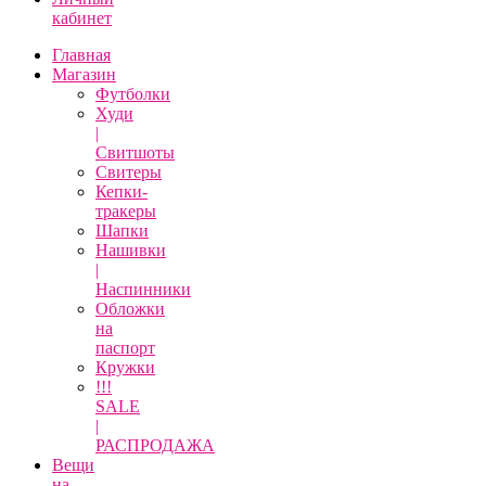
кабинет
Главная
Магазин
Футболки
Худи
|
Свитшоты
Свитеры
Кепки-
тракеры
Шапки
Нашивки
|
Наспинники
Обложки
на
паспорт
Кружки
!!!
SALE
|
РАСПРОДАЖА
Вещи
на