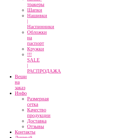
тракеры
Шапки
Нашивки
|
Наспинники
Обложки
на
паспорт
Кружки
!!!
SALE
|
РАСПРОДАЖА
Вещи
на
заказ
Инфо
Размерная
сетка
Качество
продукции
Доставка
Отзывы
Контакты
Личный