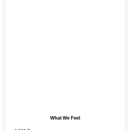
Этот
What We Feel
товар
имеет