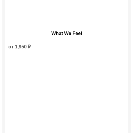
Этот
What We Feel
товар
имеет
несколько
от
1,950
₽
вариаций.
Опции
можно
выбрать
на
странице
товара.