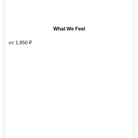
Этот
What We Feel
товар
имеет
несколько
от
1,950
₽
вариаций.
Опции
можно
выбрать
на
странице
товара.