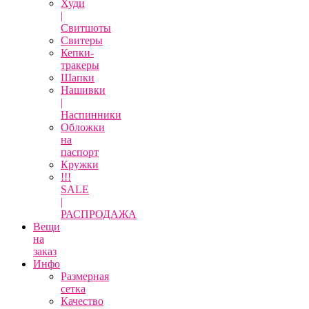
Худи
|
Свитшоты
Свитеры
Кепки-
тракеры
Шапки
Нашивки
|
Наспинники
Обложки
на
паспорт
Кружки
!!!
SALE
|
РАСПРОДАЖА
Вещи
на
заказ
Инфо
Размерная
сетка
Качество