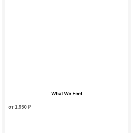
Этот
What We Feel
товар
имеет
несколько
от
1,950
₽
вариаций.
Опции
можно
выбрать