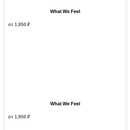
Этот
What We Feel
товар
имеет
несколько
от
1,950
₽
вариаций.
Опции
можно
выбрать
на
странице
товара.
Этот
What We Feel
товар
имеет
несколько
от
1,950
₽
вариаций.
Опции