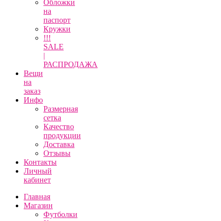
Обложки
на
паспорт
Кружки
!!!
SALE
|
РАСПРОДАЖА
Вещи
на
заказ
Инфо
Размерная
сетка
Качество
продукции
Доставка
Отзывы
Контакты
Личный
кабинет
Главная
Магазин
Футболки