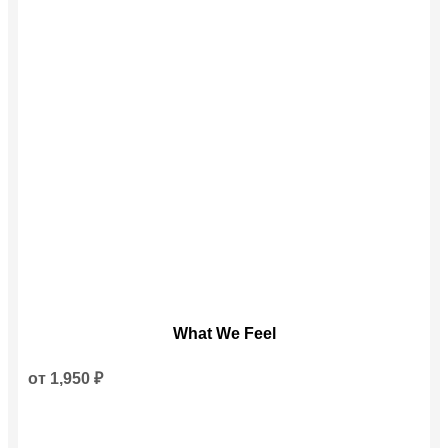
Этот
What We Feel
товар
имеет
несколько
от
1,950
₽
вариаций.
Опции
можно