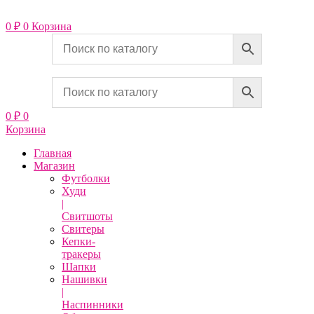
Перейти
к
0
₽
0
Корзина
содержимому
0
₽
0
Корзина
Главная
Магазин
Футболки
Худи
|
Свитшоты
Свитеры
Кепки-
тракеры
Шапки
Нашивки
|
Наспинники