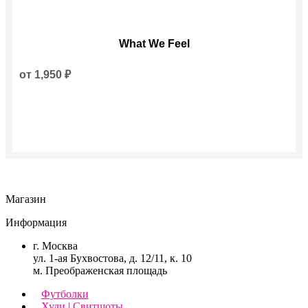
Этот
What We Feel
товар
имеет
несколько
от
1,950
₽
вариаций.
Опции
можно
выбрать
на
странице
товара.
Магазин
Информация
г. Москва
ул. 1-ая Бухвостова, д. 12/11, к. 10
м. Преображенская площадь
Футболки
Худи | Свитшоты