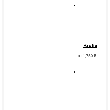
Этот
товар
Brutto
имеет
несколько
от
1,750
₽
вариаций.
Опции
можно
выбрать
на
странице
товара.
Этот