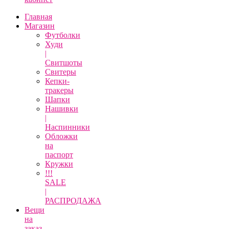
Главная
Магазин
Футболки
Худи
|
Свитшоты
Свитеры
Кепки-
тракеры
Шапки
Нашивки
|
Наспинники
Обложки
на
паспорт
Кружки
!!!
SALE
|
РАСПРОДАЖА
Вещи
на
заказ