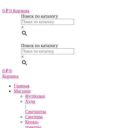
Перейти
к
0
₽
0
Корзина
содержимому
Поиск по каталогу
×
Поиск по каталогу
×
0
₽
0
Корзина
Главная
Магазин
Футболки
Худи
|
Свитшоты
Свитеры
Кепки-
тракеры