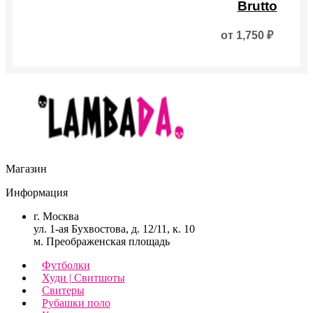
товар
Brutto
имеет
несколько
от
1,750
₽
вариаций.
Опции
можно
выбрать
на
странице
товара.
Магазин
Информация
г. Москва
ул. 1-ая Бухвостова, д. 12/11, к. 10
м. Преображенская площадь
Футболки
Худи | Свитшоты
Свитеры
Рубашки поло