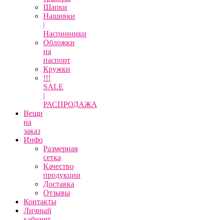
Шапки
Нашивки
|
Наспинники
Обложки
на
паспорт
Кружки
!!!
SALE
|
РАСПРОДАЖА
Вещи
на
заказ
Инфо
Размерная
сетка
Качество
продукции
Доставка
Отзывы
Контакты
Личный
кабинет