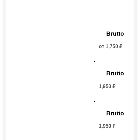
Этот
товар
Brutto
имеет
несколько
от
1,750
₽
вариаций.
Опции
можно
выбрать
на
Brutto
странице
товара.
1,950
₽
Brutto
1,950
₽