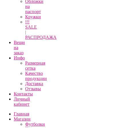
Обложки
на
паспорт
Кружки
!!!
SALE
|
РАСПРОДАЖА
Вещи
на
заказ
Инфо
Размерная
сетка
Качество
продукции
Доставка
Отзывы
Контакты
Личный
кабинет
Главная
Магазин
Футболки