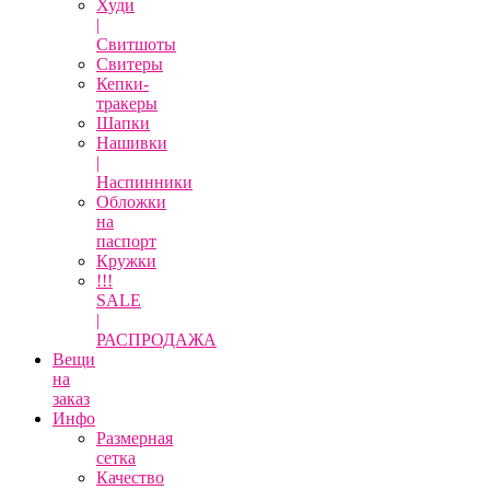
Худи
|
Свитшоты
Свитеры
Кепки-
тракеры
Шапки
Нашивки
|
Наспинники
Обложки
на
паспорт
Кружки
!!!
SALE
|
РАСПРОДАЖА
Вещи
на
заказ
Инфо
Размерная
сетка
Качество