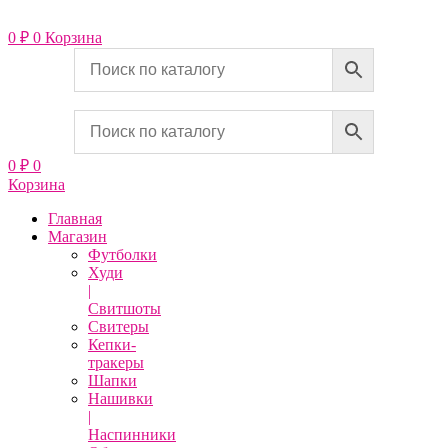
Перейти
к
0
₽
0
Корзина
содержимому
0
₽
0
Корзина
Главная
Магазин
Футболки
Худи
|
Свитшоты
Свитеры
Кепки-
тракеры
Шапки
Нашивки
|
Наспинники