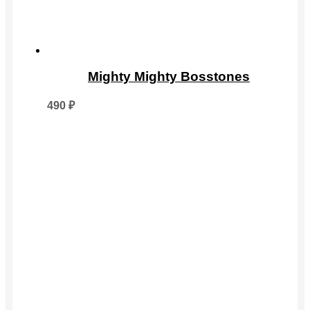
Опции
можно
выбрать
на
странице
товара.
Mighty Mighty Bosstones
490
₽