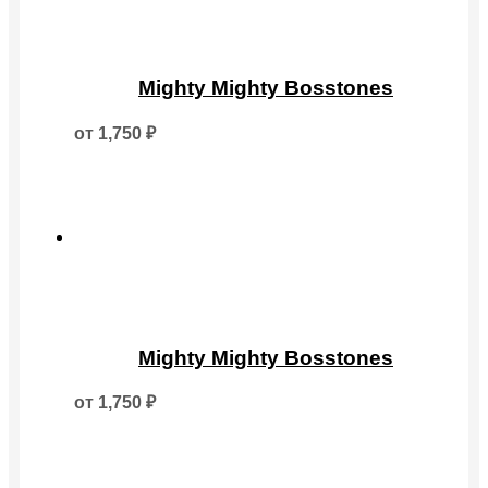
Этот
товар
Mighty Mighty Bosstones
имеет
несколько
от
1,750
₽
вариаций.
Опции
можно
выбрать
на
странице
товара.
Этот
товар
Mighty Mighty Bosstones
имеет
несколько
от
1,750
₽
вариаций.
Опции
можно
выбрать