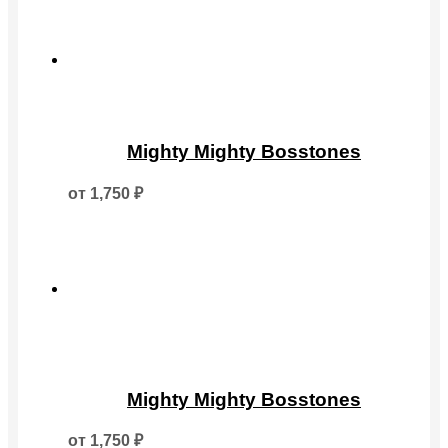
можно
выбрать
на
странице
товара.
Этот
товар
Mighty Mighty Bosstones
имеет
несколько
от
1,750
₽
вариаций.
Опции
можно
выбрать
на
странице
товара.
Этот
товар
Mighty Mighty Bosstones
имеет
несколько
от
1,750
₽