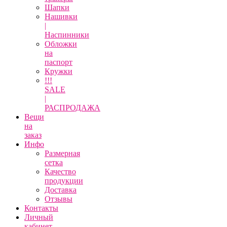
Шапки
Нашивки
|
Наспинники
Обложки
на
паспорт
Кружки
!!!
SALE
|
РАСПРОДАЖА
Вещи
на
заказ
Инфо
Размерная
сетка
Качество
продукции
Доставка
Отзывы
Контакты
Личный
кабинет