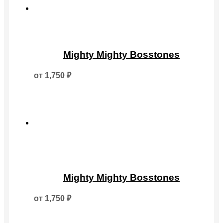
на
странице
товара.
Этот
товар
Mighty Mighty Bosstones
имеет
несколько
от
1,750
₽
вариаций.
Опции
можно
выбрать
на
странице
товара.
Этот
товар
Mighty Mighty Bosstones
имеет
несколько
от
1,750
₽
вариаций.
Опции
можно