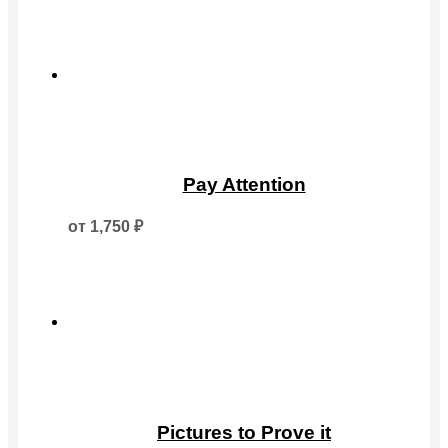
Опции
можно
выбрать
на
странице
товара.
Этот
товар
Pay Attention
имеет
несколько
от
1,750
₽
вариаций.
Опции
можно
выбрать
на
странице
товара.
Этот
товар
Pictures to Prove it
имеет