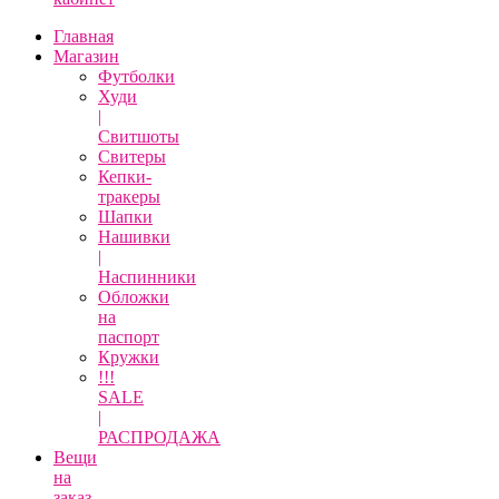
Главная
Магазин
Футболки
Худи
|
Свитшоты
Свитеры
Кепки-
тракеры
Шапки
Нашивки
|
Наспинники
Обложки
на
паспорт
Кружки
!!!
SALE
|
РАСПРОДАЖА
Вещи
на
заказ