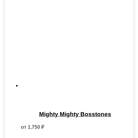
Этот
товар
Mighty Mighty Bosstones
имеет
несколько
от
1,750
₽
вариаций.
Опции