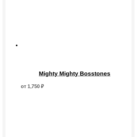
Этот
товар
Mighty Mighty Bosstones
имеет
несколько
от
1,750
₽
вариаций.
Опции
можно
выбрать
на
странице
товара.