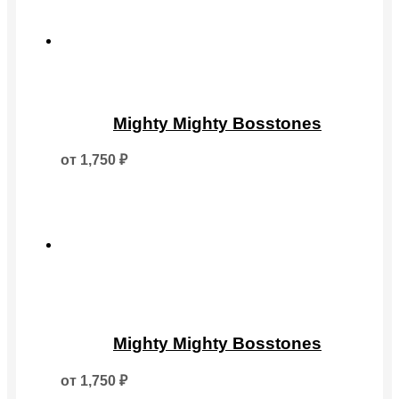
выбрать
на
странице
товара.
Этот
товар
Mighty Mighty Bosstones
имеет
несколько
от
1,750
₽
вариаций.
Опции
можно
выбрать
на
странице
товара.
Этот
товар
Mighty Mighty Bosstones
имеет
несколько
от
1,750
₽
вариаций.