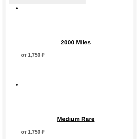
Этот
товар
2000 Miles
имеет
несколько
от
1,750
₽
вариаций.
Опции
можно
выбрать
на
странице
товара.
Этот
товар
Medium Rare
имеет
несколько
от
1,750
₽
вариаций.