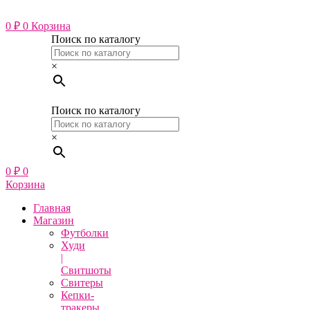
Перейти
к
0
₽
0
Корзина
содержимому
Поиск по каталогу
×
Поиск по каталогу
×
0
₽
0
Корзина
Главная
Магазин
Футболки
Худи
|
Свитшоты
Свитеры
Кепки-
тракеры