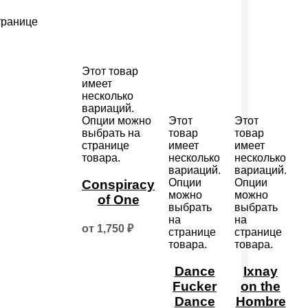
транице
Этот товар
имеет
несколько
вариаций.
Опции можно
Этот
Этот
выбрать на
товар
товар
странице
имеет
имеет
товара.
несколько
несколько
вариаций.
вариаций.
Опции
Опции
Conspiracy
можно
можно
of One
выбрать
выбрать
на
на
от
1,750
₽
странице
странице
товара.
товара.
Dance
Ixnay
Fucker
on the
Dance
Hombre