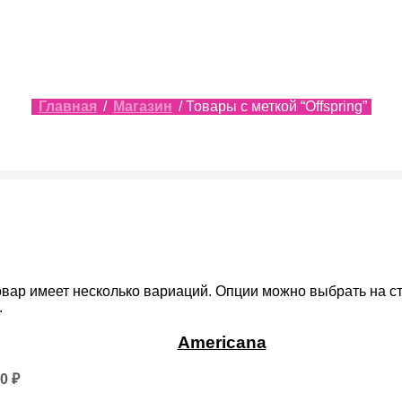
Главная
/
Магазин
/ Товары с меткой “Offspring”
овар имеет несколько вариаций. Опции можно выбрать на с
.
Americana
50
₽