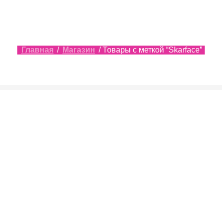
Главная
/
Магазин
/ Товары с меткой “Skarface”