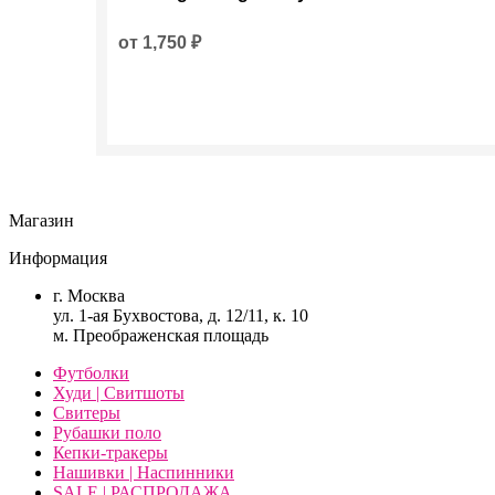
товар
имеет
несколько
от
1,750
₽
вариаций.
Опции
можно
выбрать
на
странице
товара.
Магазин
Информация
г. Москва
ул. 1-ая Бухвостова, д. 12/11, к. 10
м. Преображенская площадь
Футболки
Худи | Свитшоты
Свитеры
Рубашки поло
Кепки-тракеры
Нашивки | Наспинники
SALE | РАСПРОДАЖА