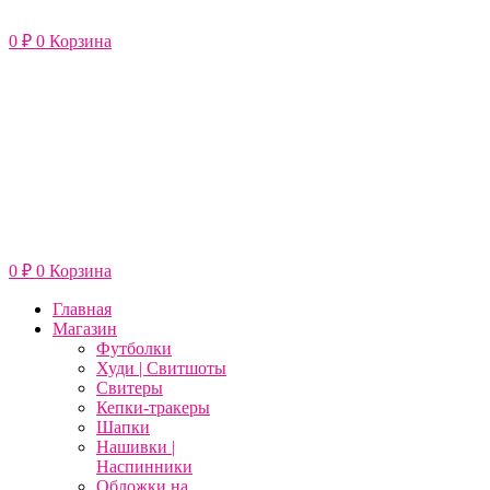
Перейти
к
0
₽
0
Корзина
содержимому
0
₽
0
Корзина
Главная
Магазин
Футболки
Худи | Свитшоты
Свитеры
Кепки-тракеры
Шапки
Нашивки |
Наспинники
Обложки на