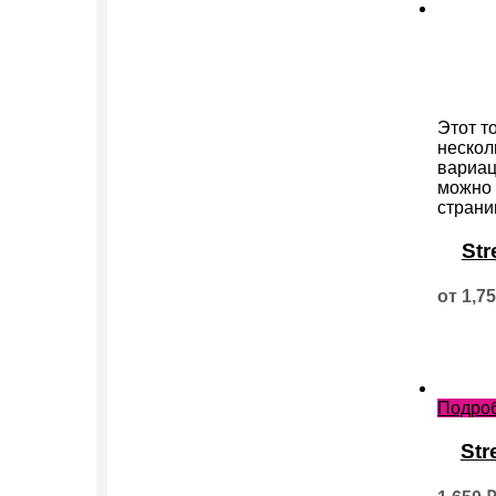
Этот т
нескол
вариац
можно 
страни
Str
от
1,7
Подро
Str