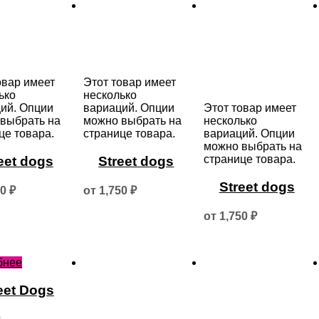
овар имеет
Этот товар имеет
ько
несколько
ий. Опции
вариаций. Опции
Этот товар имеет
выбрать на
можно выбрать на
несколько
це товара.
странице товара.
вариаций. Опции
можно выбрать на
странице товара.
eet dogs
Street dogs
Street dogs
50
₽
от
1,750
₽
от
1,750
₽
бнее
eet Dogs