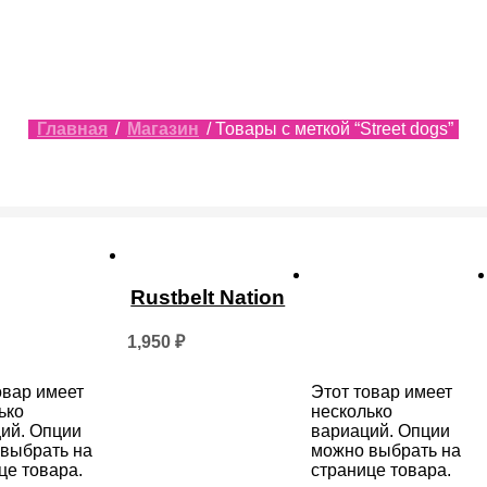
Главная
/
Магазин
/ Товары с меткой “Street dogs”
Rustbelt Nation
1,950
₽
овар имеет
Этот товар имеет
ько
несколько
ий. Опции
вариаций. Опции
выбрать на
можно выбрать на
це товара.
странице товара.