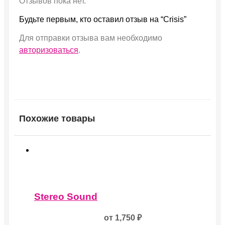
Отзывов пока нет.
Будьте первым, кто оставил отзыв на “Crisis”
Для отправки отзыва вам необходимо
авторизоваться
.
Похожие товары
Этот
товар
Stereo Sound
имеет
несколько
от
1,750
₽
вариаций.