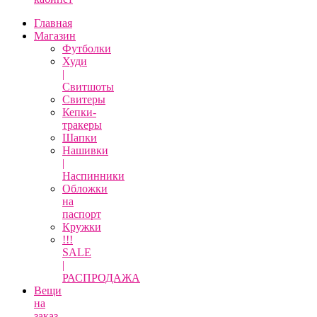
Главная
Магазин
Футболки
Худи
|
Свитшоты
Свитеры
Кепки-
тракеры
Шапки
Нашивки
|
Наспинники
Обложки
на
паспорт
Кружки
!!!
SALE
|
РАСПРОДАЖА
Вещи
на
заказ