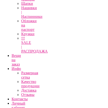
Шапки
Нашивки
|
Наспинники
Обложки
на
паспорт
Кружки
!!!
SALE
|
РАСПРОДАЖА
Вещи
на
заказ
Инфо
Размерная
сетка
Качество
продукции
Доставка
Отзывы
Контакты
Личный
кабинет