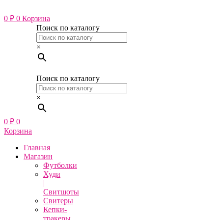
Перейти
к
0
₽
0
Корзина
содержимому
Поиск по каталогу
×
Поиск по каталогу
×
0
₽
0
Корзина
Главная
Магазин
Футболки
Худи
|
Свитшоты
Свитеры
Кепки-
тракеры