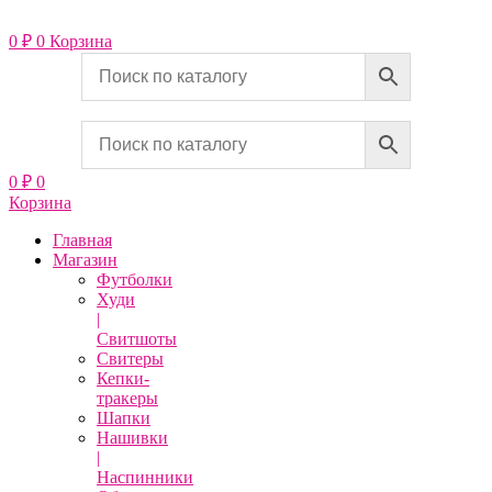
Перейти
к
0
₽
0
Корзина
содержимому
0
₽
0
Корзина
Главная
Магазин
Футболки
Худи
|
Свитшоты
Свитеры
Кепки-
тракеры
Шапки
Нашивки
|
Наспинники