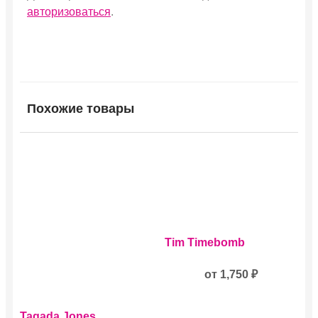
авторизоваться
.
Похожие товары
Этот
Tim Timebomb
товар
имеет
несколько
от
1,750
₽
вариаций.
Опции
Этот
можно
Tagada Jones