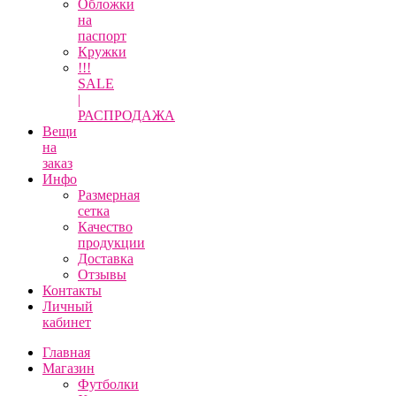
Обложки
на
паспорт
Кружки
!!!
SALE
|
РАСПРОДАЖА
Вещи
на
заказ
Инфо
Размерная
сетка
Качество
продукции
Доставка
Отзывы
Контакты
Личный
кабинет
Главная
Магазин
Футболки