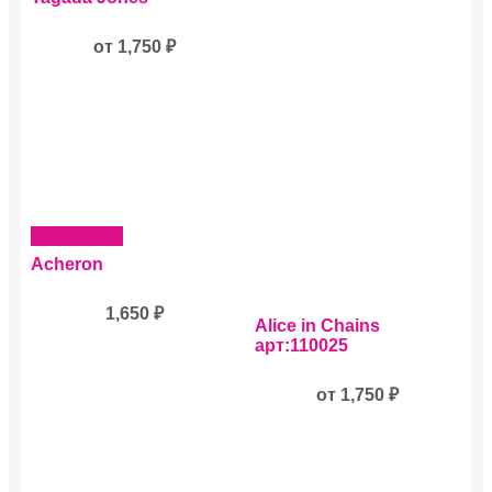
товар
выбрать
имеет
на
несколько
от
1,750
₽
странице
вариаций.
товара.
Опции
можно
выбрать
на
странице
товара.
Подробнее
Acheron
1,650
₽
Этот
Alice in Chains
товар
арт:110025
имеет
несколько
вариаций.
от
1,750
₽
Опции
можно
выбрать
на