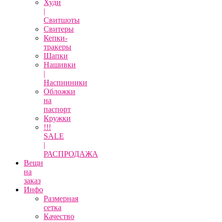
Худи
|
Свитшоты
Свитеры
Кепки-
тракеры
Шапки
Нашивки
|
Наспинники
Обложки
на
паспорт
Кружки
!!!
SALE
|
РАСПРОДАЖА
Вещи
на
заказ
Инфо
Размерная
сетка
Качество