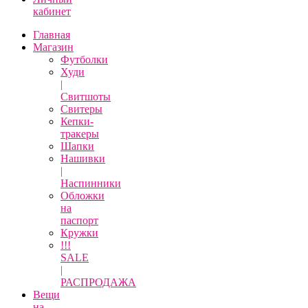
кабинет
Главная
Магазин
Футболки
Худи
|
Свитшоты
Свитеры
Кепки-
тракеры
Шапки
Нашивки
|
Наспинники
Обложки
на
паспорт
Кружки
!!!
SALE
|
РАСПРОДАЖА
Вещи
на