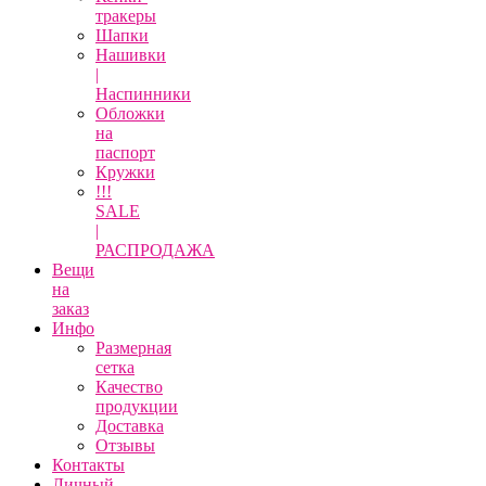
тракеры
Шапки
Нашивки
|
Наспинники
Обложки
на
паспорт
Кружки
!!!
SALE
|
РАСПРОДАЖА
Вещи
на
заказ
Инфо
Размерная
сетка
Качество
продукции
Доставка
Отзывы
Контакты
Личный