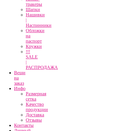
тракеры
Шапки
Нашивки
|
Наспинники
Обложки
на
паспорт
Кружки
!!!
SALE
|
РАСПРОДАЖА
Вещи
на
заказ
Инфо
Размерная
сетка
Качество
продукции
Доставка
Отзывы
Контакты
Личный