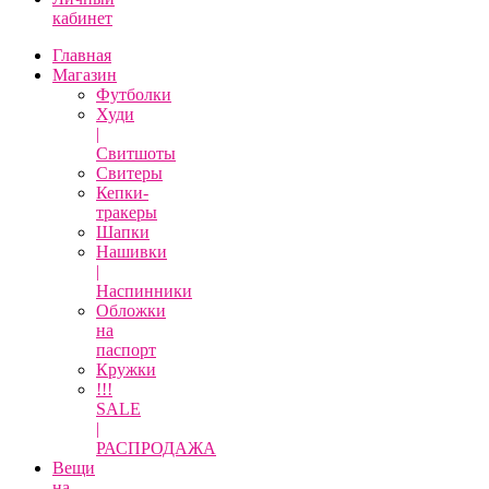
кабинет
Главная
Магазин
Футболки
Худи
|
Свитшоты
Свитеры
Кепки-
тракеры
Шапки
Нашивки
|
Наспинники
Обложки
на
паспорт
Кружки
!!!
SALE
|
РАСПРОДАЖА
Вещи
на