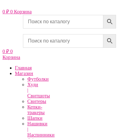
Перейти
к
0
₽
0
Корзина
содержимому
0
₽
0
Корзина
Главная
Магазин
Футболки
Худи
|
Свитшоты
Свитеры
Кепки-
тракеры
Шапки
Нашивки
|
Наспинники