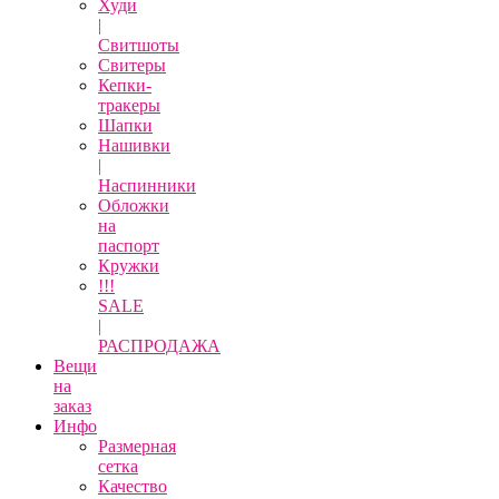
Худи
|
Свитшоты
Свитеры
Кепки-
тракеры
Шапки
Нашивки
|
Наспинники
Обложки
на
паспорт
Кружки
!!!
SALE
|
РАСПРОДАЖА
Вещи
на
заказ
Инфо
Размерная
сетка
Качество