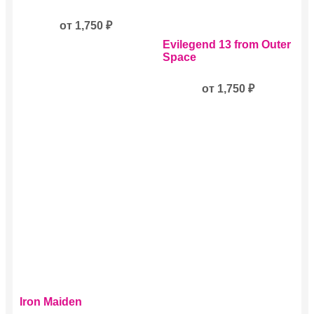
товар
имеет
несколько
от
1,750
₽
вариаций.
Этот
Evilegend 13 from Outer
Опции
товар
Space
можно
имеет
выбрать
несколько
на
вариаций.
от
1,750
₽
странице
Опции
товара.
можно
выбрать
на
странице
товара.
Этот
Iron Maiden
товар