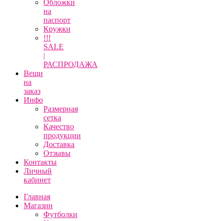
Обложки
на
паспорт
Кружки
!!!
SALE
|
РАСПРОДАЖА
Вещи
на
заказ
Инфо
Размерная
сетка
Качество
продукции
Доставка
Отзывы
Контакты
Личный
кабинет
Главная
Магазин
Футболки