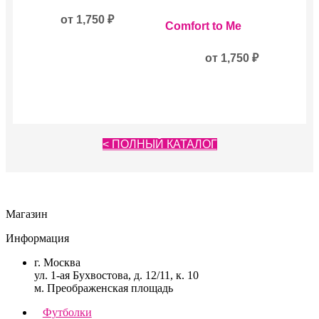
имеет
несколько
от
1,750
₽
Этот
Comfort to Me
вариаций.
товар
Опции
имеет
можно
несколько
от
1,750
₽
выбрать
вариаций.
на
Опции
странице
можно
товара.
выбрать
на
странице
< ПОЛНЫЙ КАТАЛОГ
товара.
Магазин
Информация
г. Москва
ул. 1-ая Бухвостова, д. 12/11, к. 10
м. Преображенская площадь
Футболки