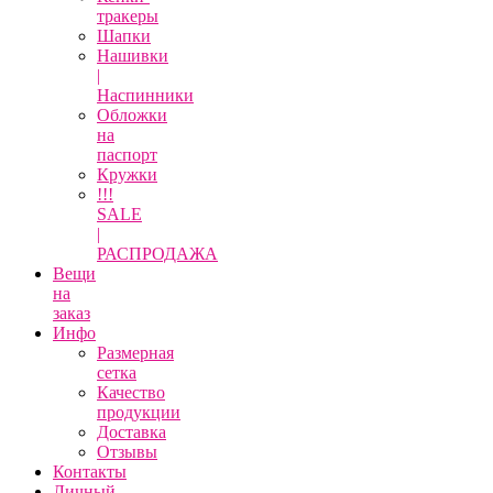
тракеры
Шапки
Нашивки
|
Наспинники
Обложки
на
паспорт
Кружки
!!!
SALE
|
РАСПРОДАЖА
Вещи
на
заказ
Инфо
Размерная
сетка
Качество
продукции
Доставка
Отзывы
Контакты
Личный