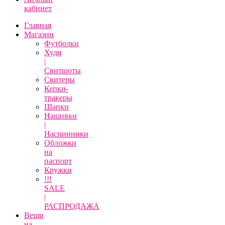
кабинет
Главная
Магазин
Футболки
Худи
|
Свитшоты
Свитеры
Кепки-
тракеры
Шапки
Нашивки
|
Наспинники
Обложки
на
паспорт
Кружки
!!!
SALE
|
РАСПРОДАЖА
Вещи
на