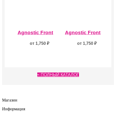
Этот
Этот
товар
товар
Agnostic Front
Agnostic Front
имеет
имеет
несколько
несколько
от
1,750
₽
от
1,750
₽
вариаций.
вариаций.
Опции
Опции
можно
можно
выбрать
выбрать
на
на
странице
странице
товара.
товара.
< ПОЛНЫЙ КАТАЛОГ
Магазин
Информация