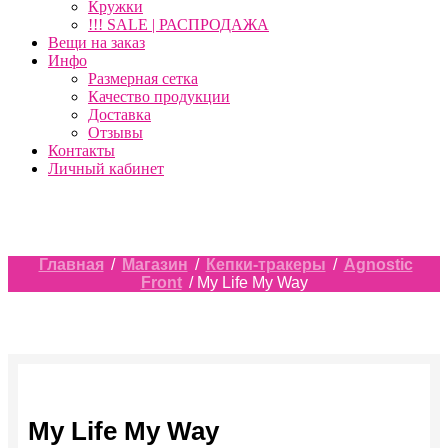
Кружки
!!! SALE | РАСПРОДАЖА
Вещи на заказ
Инфо
Размерная сетка
Качество продукции
Доставка
Отзывы
Контакты
Личный кабинет
Главная
/
Магазин
/
Кепки-тракеры
/
Agnostic
Front
/ My Life My Way
My Life My Way