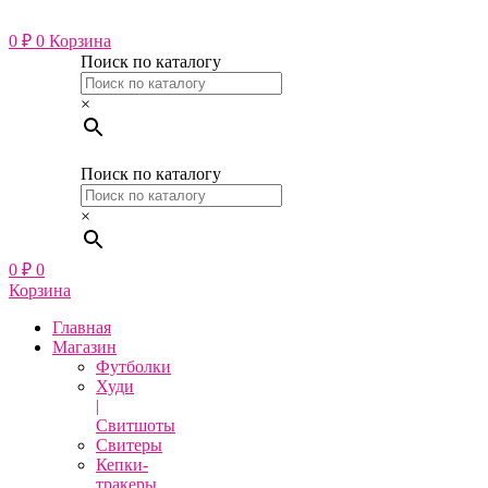
Перейти
к
0
₽
0
Корзина
содержимому
Поиск по каталогу
×
Поиск по каталогу
×
0
₽
0
Корзина
Главная
Магазин
Футболки
Худи
|
Свитшоты
Свитеры
Кепки-
тракеры