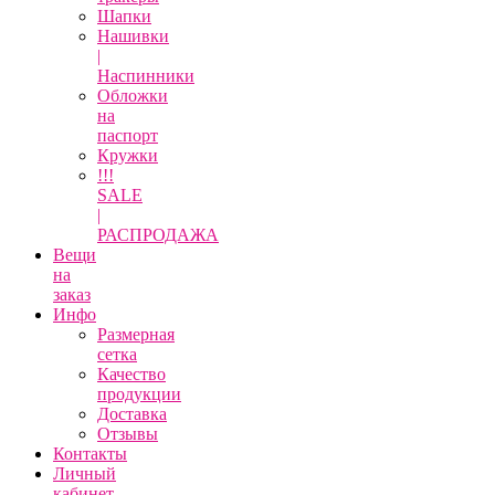
Шапки
Нашивки
|
Наспинники
Обложки
на
паспорт
Кружки
!!!
SALE
|
РАСПРОДАЖА
Вещи
на
заказ
Инфо
Размерная
сетка
Качество
продукции
Доставка
Отзывы
Контакты
Личный
кабинет