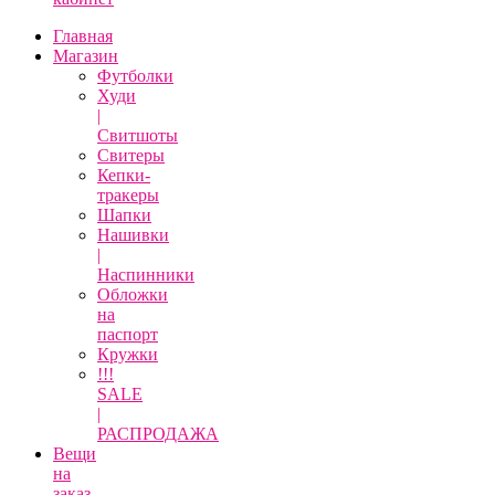
Главная
Магазин
Футболки
Худи
|
Свитшоты
Свитеры
Кепки-
тракеры
Шапки
Нашивки
|
Наспинники
Обложки
на
паспорт
Кружки
!!!
SALE
|
РАСПРОДАЖА
Вещи
на
заказ