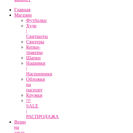
Главная
Магазин
Футболки
Худи
|
Свитшоты
Свитеры
Кепки-
тракеры
Шапки
Нашивки
|
Наспинники
Обложки
на
паспорт
Кружки
!!!
SALE
|
РАСПРОДАЖА
Вещи
на
заказ