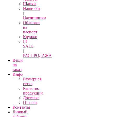
Шапки
Нашивки
|
Наспинники
Обложки
на
паспорт
Кружки
!!!
SALE
|
РАСПРОДАЖА
Вещи
на
заказ
Инфо
Размерная
сетка
Качество
продукции
Доставка
Отзывы
Контакты
Личный
кабинет