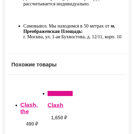
рассчитывается индивидуально.
Самовывоз. Мы находимся в 50 метрах от
м.
Преображенская Площадь:
г. Москва, ул. 1-ая Бухвостова, д. 12/11, корп. 10
Похожие товары
Этот
Этот
товар
товар
Подробнее
имеет
имеет
несколько
нескольк
Clash,
Clash
вариаций.
вариаций
Опции
Опции
the
можно
можно
1,650
₽
выбрать
выбрать
490
₽
на
на
странице
странице