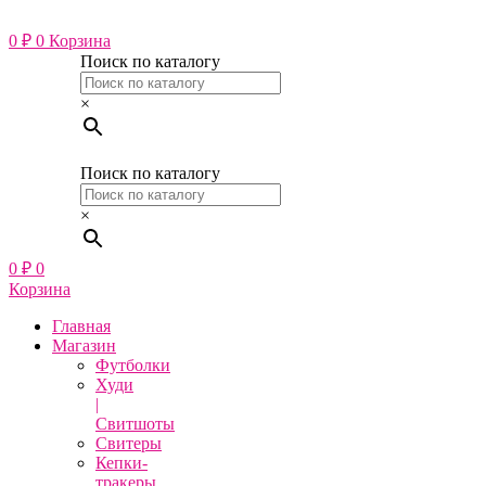
Перейти
к
0
₽
0
Корзина
содержимому
Поиск по каталогу
×
Поиск по каталогу
×
0
₽
0
Корзина
Главная
Магазин
Футболки
Худи
|
Свитшоты
Свитеры
Кепки-
тракеры