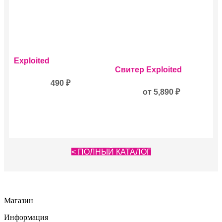
выбрать
на
странице
товара.
Exploited
Этот
Свитер Exploited
товар
490
₽
имеет
несколько
от
5,890
₽
вариаций.
Опции
можно
выбрать
на
странице
< ПОЛНЫЙ КАТАЛОГ
товара.
Магазин
Информация