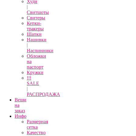
Худи
|
Свитшоты
Свитеры
Кепки-
тракеры
Шапки
Нашивки
|
Наспинники
Обложки
на
паспорт
Кружки
!!!
SALE
|
РАСПРОДАЖА
Вещи
на
заказ
Инфо
Размерная
сетка
Качество