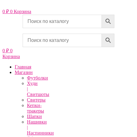
Перейти
к
0
₽
0
Корзина
содержимому
0
₽
0
Корзина
Главная
Магазин
Футболки
Худи
|
Свитшоты
Свитеры
Кепки-
тракеры
Шапки
Нашивки
|
Наспинники