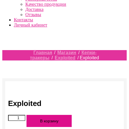
Качество продукции
Доставка
Отзывы
Контакты
Личный кабинет
Главная
/
Магазин
/
Кепки-
тракеры
/
Exploited
/ Exploited
Exploited
Количество
В корзину
Exploited