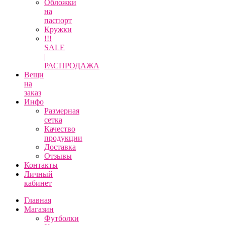
Обложки
на
паспорт
Кружки
!!!
SALE
|
РАСПРОДАЖА
Вещи
на
заказ
Инфо
Размерная
сетка
Качество
продукции
Доставка
Отзывы
Контакты
Личный
кабинет
Главная
Магазин
Футболки