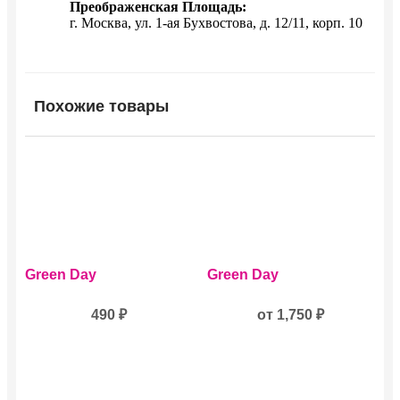
Преображенская Площадь:
г. Москва, ул. 1-ая Бухвостова, д. 12/11, корп. 10
Похожие товары
Этот
Green Day
Green Day
товар
имеет
490
₽
несколько
от
1,750
₽
вариаций.
Опции
можно
выбрать
на