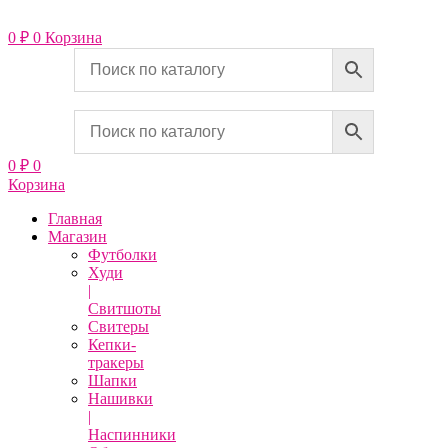
Перейти
к
0
₽
0
Корзина
содержимому
0
₽
0
Корзина
Главная
Магазин
Футболки
Худи
|
Свитшоты
Свитеры
Кепки-
тракеры
Шапки
Нашивки
|
Наспинники