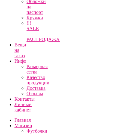
Обложки
на
паспорт
Кружки
!!!
SALE
|
РАСПРОДАЖА
Вещи
на
заказ
Инфо
Размерная
сетка
Качество
продукции
Доставка
Отзывы
Контакты
Личный
кабинет
Главная
Магазин
Футболки