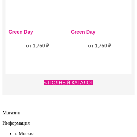
странице
товара.
Этот
Этот
Green Day
Green Day
товар
товар
имеет
имеет
несколько
от
1,750
₽
несколько
от
1,750
₽
вариаций.
вариаций.
Опции
Опции
можно
можно
выбрать
выбрать
на
на
странице
странице
< ПОЛНЫЙ КАТАЛОГ
товара.
товара.
Магазин
Информация
г. Москва