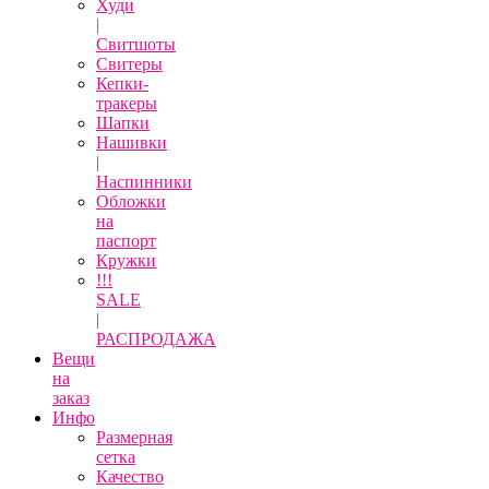
Худи
|
Свитшоты
Свитеры
Кепки-
тракеры
Шапки
Нашивки
|
Наспинники
Обложки
на
паспорт
Кружки
!!!
SALE
|
РАСПРОДАЖА
Вещи
на
заказ
Инфо
Размерная
сетка
Качество