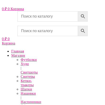
Перейти
к
0
₽
0
Корзина
содержимому
0
₽
0
Корзина
Главная
Магазин
Футболки
Худи
|
Свитшоты
Свитеры
Кепки-
тракеры
Шапки
Нашивки
|
Наспинники