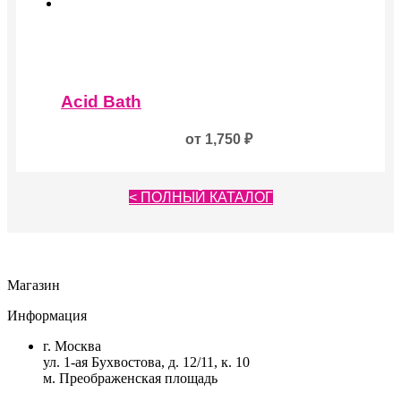
Опции
можно
выбрать
на
странице
Этот
товара.
товар
Acid Bath
имеет
несколько
от
1,750
₽
вариаций.
Опции
можно
выбрать
< ПОЛНЫЙ КАТАЛОГ
на
странице
товара.
Магазин
Информация
г. Москва
ул. 1-ая Бухвостова, д. 12/11, к. 10
м. Преображенская площадь