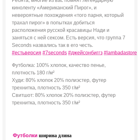
Ребята, многие из вас помнят легендарную
киноленту «Американский Пирог», и
невероятные похождения «того парня, который
трахал пирог» в попытках добиться
расположения русской красавицы Нади и
заняться с ней сексом. Есть версия, что группа 7
Seconds назвались так в его честь.
#естьверсия
#7seconds
#джейсонбиггз
#lambadastore
Футболка: 100% хлопок, качество пенье,
плотность 180 г/м²
Худи: 80% хлопок 20% полиэстер, футер
трехнитка, плотность 350 г/м²
Свитшот: 80% хлопок 20% полиэстер, футер
трехнитка, плотность 350 г/м²
Футболки
ширина
длина