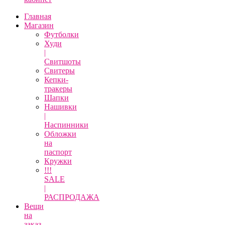
Главная
Магазин
Футболки
Худи
|
Свитшоты
Свитеры
Кепки-
тракеры
Шапки
Нашивки
|
Наспинники
Обложки
на
паспорт
Кружки
!!!
SALE
|
РАСПРОДАЖА
Вещи
на
заказ