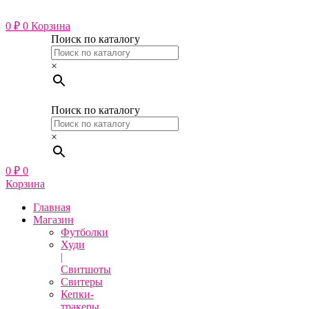
Перейти
к
0
₽
0
Корзина
содержимому
Поиск по каталогу
×
Поиск по каталогу
×
0
₽
0
Корзина
Главная
Магазин
Футболки
Худи
|
Свитшоты
Свитеры
Кепки-
тракеры