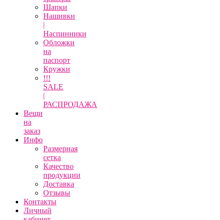
Шапки
Нашивки
|
Наспинники
Обложки
на
паспорт
Кружки
!!!
SALE
|
РАСПРОДАЖА
Вещи
на
заказ
Инфо
Размерная
сетка
Качество
продукции
Доставка
Отзывы
Контакты
Личный
кабинет