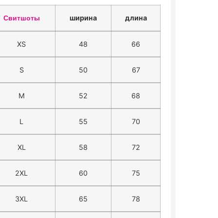
ширина
длина
Свитшоты
XS
48
66
S
50
67
M
52
68
L
55
70
XL
58
72
2XL
60
75
3XL
65
78