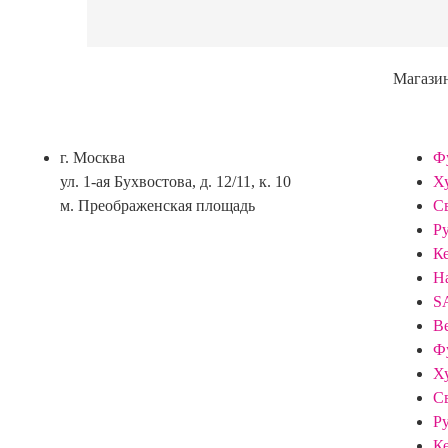
Магази
г. Москва
Ф
ул. 1-ая Бухвостова, д. 12/11, к. 10
Х
м. Преображенская площадь
С
Р
К
Н
S
В
Ф
Х
С
Р
К