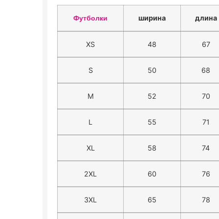
ширина
длина
Футболки
XS
48
67
S
50
68
M
52
70
L
55
71
XL
58
74
2XL
60
76
3XL
65
78