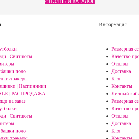
< ПОЛНЫЙ КАТАЛОГ
н
Информация
утболки
Размерная се
уди | Свитшоты
Качество пр
витеры
Отзывы
убашки поло
Доставка
епки-тракеры
Блог
ашивки | Наспинники
Контакты
ALE | РАСПРОДАЖА
Личный каб
ещи на заказ
Размерная се
утболки
Качество пр
уди | Свитшоты
Отзывы
витеры
Доставка
убашки поло
Блог
епки-тракеры
Контакты