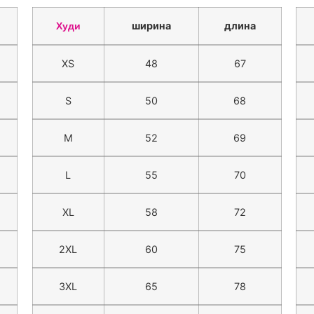
ширина
длина
Худи
XS
48
67
S
50
68
M
52
69
L
55
70
XL
58
72
2XL
60
75
3XL
65
78