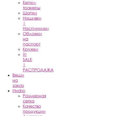
Кепки-
тракеры
Шапки
Нашивки
|
Наспинники
Обложки
на
паспорт
Кружки
!!!
SALE
|
РАСПРОДАЖА
Вещи
на
заказ
Инфо
Размерная
сетка
Качество
продукции