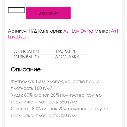
Количество
В корзину
As
I
Lay
Dying
Артикул:
Н/Д
Категория:
As I Lay Dying
Метка:
As I
Lay Dying
ОПИСАНИЕ
РАЗМЕРЫ
ОТЗЫВЫ (0)
ДОСТАВКА
Описание
Футболка: 100% хлопок, качество пенье,
плотность 180 г/м²
Худи: 80% хлопок 20% полиэстер, футер
трехнитка, плотность 350 г/м²
Свитшот: 80% хлопок 20% полиэстер, футер
трехнитка, плотность 350 г/м²