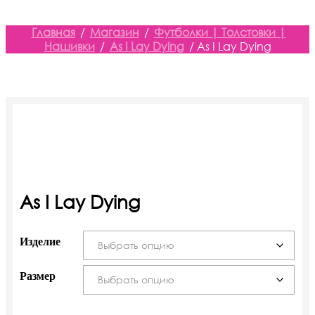
Главная
/
Магазин
/
Футболки | Толстовки |
Нашивки
/
As I Lay Dying
/ As I Lay Dying
As I Lay Dying
Изделие
Размер