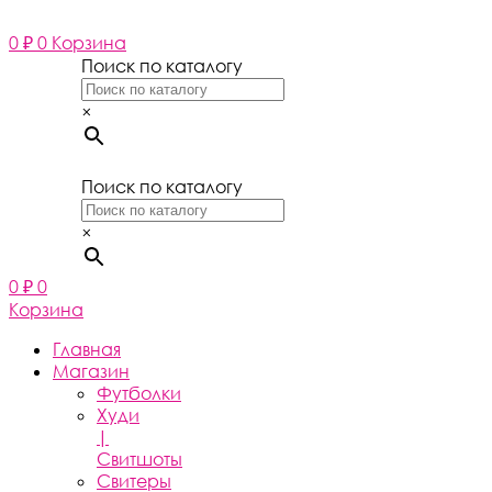
Перейти
к
0
₽
0
Корзина
содержимому
Поиск по каталогу
×
Поиск по каталогу
×
0
₽
0
Корзина
Главная
Магазин
Футболки
Худи
|
Свитшоты
Свитеры