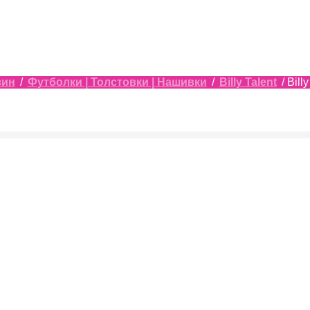
зин
/
Футболки | Толстовки | Нашивки
/
Billy Talent
/ Bill