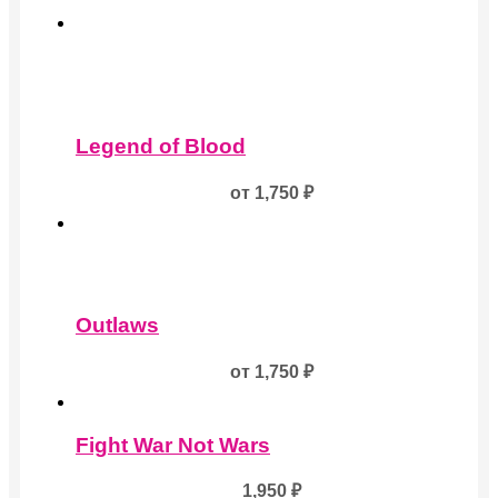
Этот
товар
Legend of Blood
имеет
несколько
от
1,750
₽
вариаций.
Опции
можно
выбрать
на
Этот
странице
товар
товара.
Outlaws
имеет
несколько
от
1,750
₽
вариаций.
Опции
можно
выбрать
Fight War Not Wars
на
странице
1,950
₽