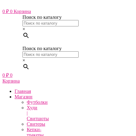
Перейти
к
0
₽
0
Корзина
содержимому
Поиск по каталогу
×
Поиск по каталогу
×
0
₽
0
Корзина
Главная
Магазин
Футболки
Худи
|
Свитшоты
Свитеры
Кепки-
тракеры