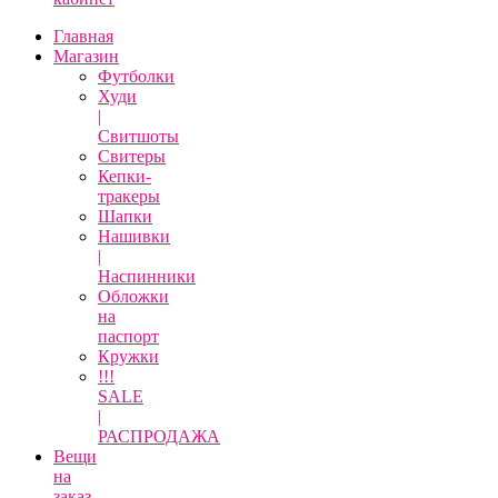
Главная
Магазин
Футболки
Худи
|
Свитшоты
Свитеры
Кепки-
тракеры
Шапки
Нашивки
|
Наспинники
Обложки
на
паспорт
Кружки
!!!
SALE
|
РАСПРОДАЖА
Вещи
на
заказ