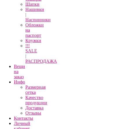
Шапки
Нашивки
|
Наспинники
Обложки
на
паспорт
Кружки
!!!
SALE
|
РАСПРОДАЖА
Вещи
на
заказ
Инфо
Размерная
сетка
Качество
продукции
Доставка
Отзывы
Контакты
Личный
кабинет