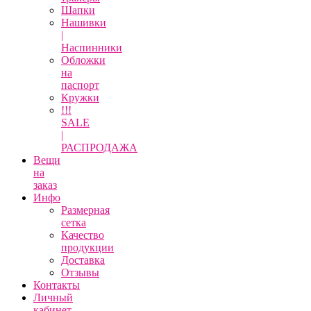
Шапки
Нашивки
|
Наспинники
Обложки
на
паспорт
Кружки
!!!
SALE
|
РАСПРОДАЖА
Вещи
на
заказ
Инфо
Размерная
сетка
Качество
продукции
Доставка
Отзывы
Контакты
Личный
кабинет