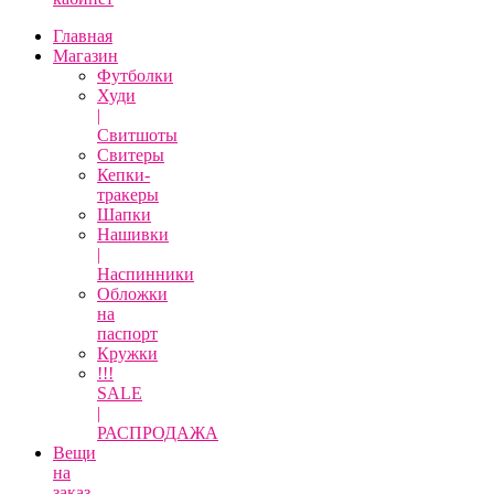
Главная
Магазин
Футболки
Худи
|
Свитшоты
Свитеры
Кепки-
тракеры
Шапки
Нашивки
|
Наспинники
Обложки
на
паспорт
Кружки
!!!
SALE
|
РАСПРОДАЖА
Вещи
на
заказ