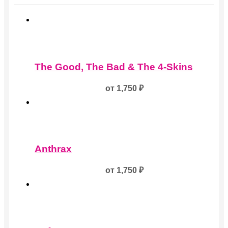
Этот
товар
The Good, The Bad & The 4-Skins
имеет
несколько
от
1,750
₽
вариаций.
Опции
можно
выбрать
на
Этот
странице
товар
товара.
Anthrax
имеет
несколько
от
1,750
₽
вариаций.
Опции
можно
выбрать
на
Этот
странице