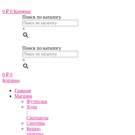
Перейти
к
0
₽
0
Корзина
содержимому
Поиск по каталогу
×
Поиск по каталогу
×
0
₽
0
Корзина
Главная
Магазин
Футболки
Худи
|
Свитшоты
Свитеры
Кепки-
тракеры