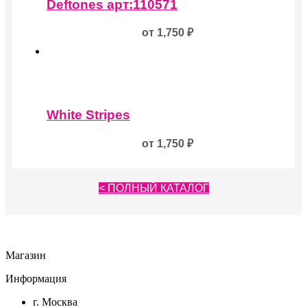
товар
товара.
Deftones арт:110571
имеет
несколько
от
1,750
₽
вариаций.
Опции
можно
выбрать
на
Этот
странице
товар
товара.
White Stripes
имеет
несколько
от
1,750
₽
вариаций.
Опции
можно
выбрать
< ПОЛНЫЙ КАТАЛОГ
на
странице
товара.
Магазин
Информация
г. Москва