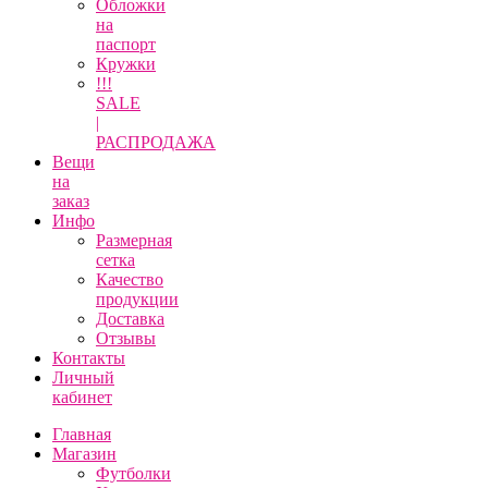
Обложки
на
паспорт
Кружки
!!!
SALE
|
РАСПРОДАЖА
Вещи
на
заказ
Инфо
Размерная
сетка
Качество
продукции
Доставка
Отзывы
Контакты
Личный
кабинет
Главная
Магазин
Футболки