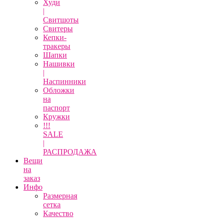
Худи
|
Свитшоты
Свитеры
Кепки-
тракеры
Шапки
Нашивки
|
Наспинники
Обложки
на
паспорт
Кружки
!!!
SALE
|
РАСПРОДАЖА
Вещи
на
заказ
Инфо
Размерная
сетка
Качество