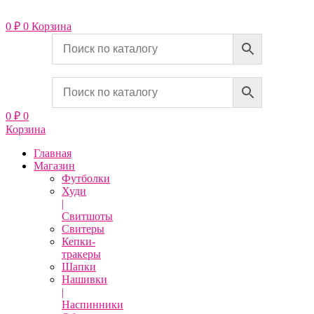
Перейти
к
0
₽
0
Корзина
содержимому
0
₽
0
Корзина
Главная
Магазин
Футболки
Худи
|
Свитшоты
Свитеры
Кепки-
тракеры
Шапки
Нашивки
|
Наспинники