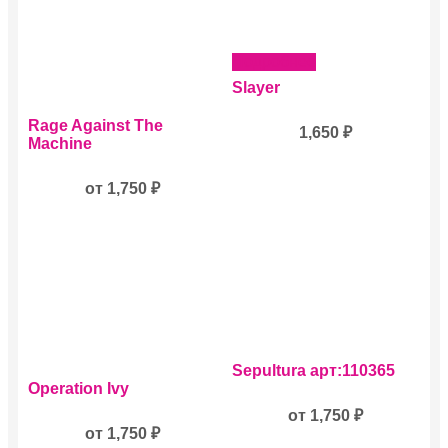
Подробнее
Slayer
Этот
Rage Against The
1,650
₽
товар
Machine
имеет
несколько
вариаций.
от
1,750
₽
Опции
можно
выбрать
на
странице
товара.
Этот
Sepultura арт:110365
Этот
товар
Operation Ivy
товар
имеет
имеет
несколько
от
1,750
₽
несколько
от
1,750
₽
вариаций.