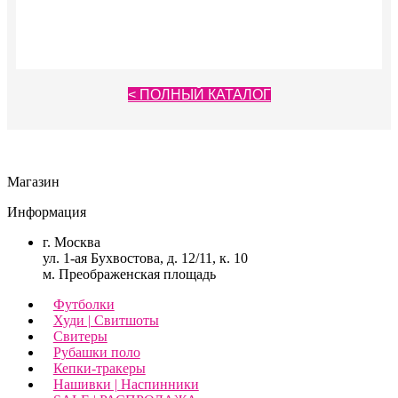
вариаций.
Опции
Опции
можно
можно
выбрать
выбрать
на
на
странице
странице
товара.
< ПОЛНЫЙ КАТАЛОГ
товара.
Магазин
Информация
г. Москва
ул. 1-ая Бухвостова, д. 12/11, к. 10
м. Преображенская площадь
Футболки
Худи | Свитшоты
Свитеры
Рубашки поло
Кепки-тракеры
Нашивки | Наспинники