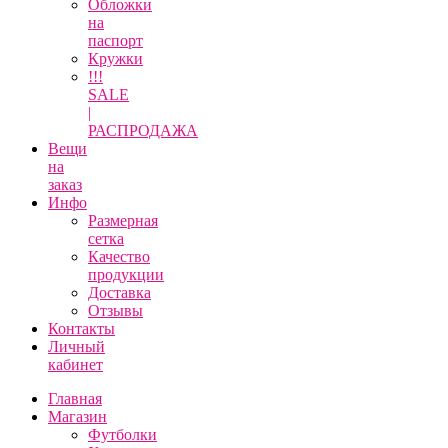
Обложки
на
паспорт
Кружки
!!!
SALE
|
РАСПРОДАЖА
Вещи
на
заказ
Инфо
Размерная
сетка
Качество
продукции
Доставка
Отзывы
Контакты
Личный
кабинет
Главная
Магазин
Футболки