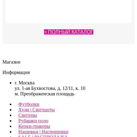
Опции
Опции
можно
можно
выбрать
выбрать
на
на
странице
странице
товара.
товара.
< ПОЛНЫЙ КАТАЛОГ
Магазин
Информация
г. Москва
ул. 1-ая Бухвостова, д. 12/11, к. 10
м. Преображенская площадь
Футболки
Худи | Свитшоты
Свитеры
Рубашки поло
Кепки-тракеры
Нашивки | Наспинники