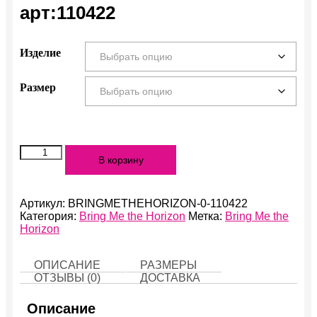
арт:110422
Изделие
Размер
Количество
В корзину
Bring
Me
the
Horizon
Артикул:
BRINGMETHEHORIZON-0-110422
арт:110422
Категория:
Bring Me the Horizon
Метка:
Bring Me the
Horizon
ОПИСАНИЕ
РАЗМЕРЫ
ОТЗЫВЫ (0)
ДОСТАВКА
Описание