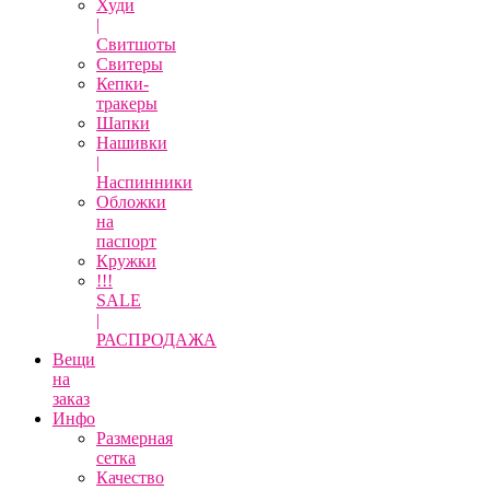
Худи
|
Свитшоты
Свитеры
Кепки-
тракеры
Шапки
Нашивки
|
Наспинники
Обложки
на
паспорт
Кружки
!!!
SALE
|
РАСПРОДАЖА
Вещи
на
заказ
Инфо
Размерная
сетка
Качество