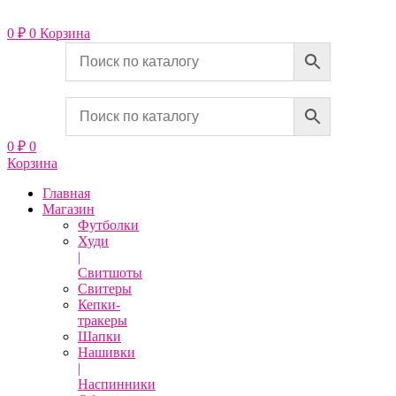
Перейти
к
0
₽
0
Корзина
содержимому
0
₽
0
Корзина
Главная
Магазин
Футболки
Худи
|
Свитшоты
Свитеры
Кепки-
тракеры
Шапки
Нашивки
|
Наспинники