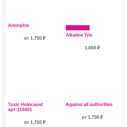
Этот
Amorphis
Подробнее
товар
имеет
Alkaline Trio
несколько
от
1,750
₽
вариаций.
1,650
₽
Опции
можно
выбрать
на
странице
товара.
Этот
Этот
Toxic Holocaust
Against all authorities
товар
товар
арт:110401
имеет
имеет
несколько
несколько
от
1,750
₽
вариаций.
от
1,750
₽
вариаций.