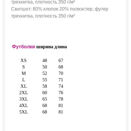
трехнитка, плотность 350 г/м²
Свитшот: 80% хлопок 20% полиэстер, футер
трехнитка, плотность 350 г/м²
Футболки
ширина
длина
XS
48
67
S
50
68
M
52
70
L
55
71
XL
58
74
2XL
60
76
3XL
65
78
4XL
68
81
5XL
68
81