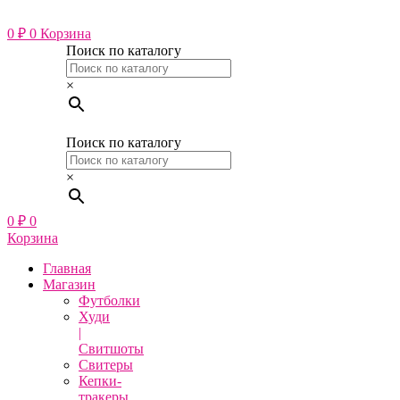
Перейти
к
0
₽
0
Корзина
содержимому
Поиск по каталогу
×
Поиск по каталогу
×
0
₽
0
Корзина
Главная
Магазин
Футболки
Худи
|
Свитшоты
Свитеры
Кепки-
тракеры