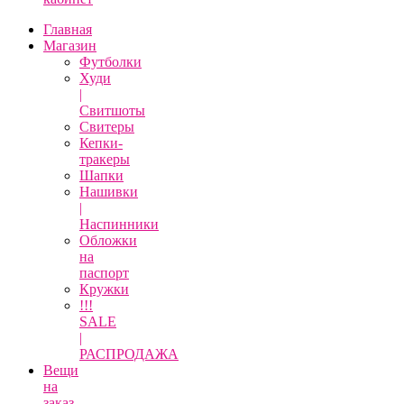
Главная
Магазин
Футболки
Худи
|
Свитшоты
Свитеры
Кепки-
тракеры
Шапки
Нашивки
|
Наспинники
Обложки
на
паспорт
Кружки
!!!
SALE
|
РАСПРОДАЖА
Вещи
на
заказ