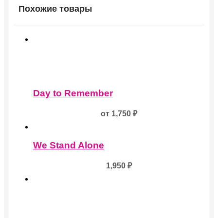
Похожие товары
Этот
товар
Day to Remember
имеет
несколько
от
1,750
₽
вариаций.
Опции
можно
выбрать
We Stand Alone
на
странице
1,950
₽
товара.
Этот