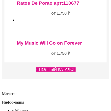
товар
Ratos De Porao арт:110677
имеет
несколько
от
1,750
₽
вариаций.
Опции
можно
выбрать
на
Этот
странице
товар
товара.
My Music Will Go on Forever
имеет
несколько
от
1,750
₽
вариаций.
Опции
можно
выбрать
< ПОЛНЫЙ КАТАЛОГ
на
странице
товара.
Магазин
Информация
г. Москва