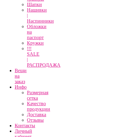
Шапки
Нашивки
|
Наспинники
Обложки
на
паспорт
Кружки
!!!
SALE
|
РАСПРОДАЖА
Вещи
на
заказ
Инфо
Размерная
сетка
Качество
продукции
Доставка
Отзывы
Контакты
Личный
кабинет