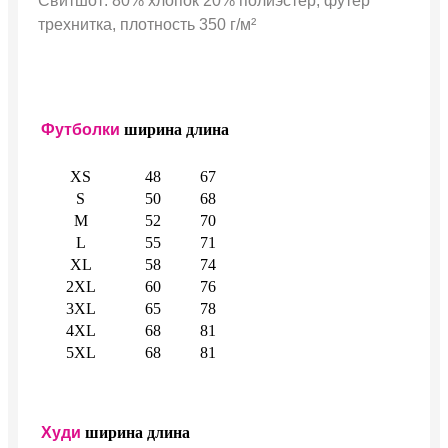
Свитшот: 80% хлопок 20% полиэстер, футер
трехнитка, плотность 350 г/м²
Футболки
ширина
длина
XS
48
67
S
50
68
M
52
70
L
55
71
XL
58
74
2XL
60
76
3XL
65
78
4XL
68
81
5XL
68
81
Худи
ширина
длина